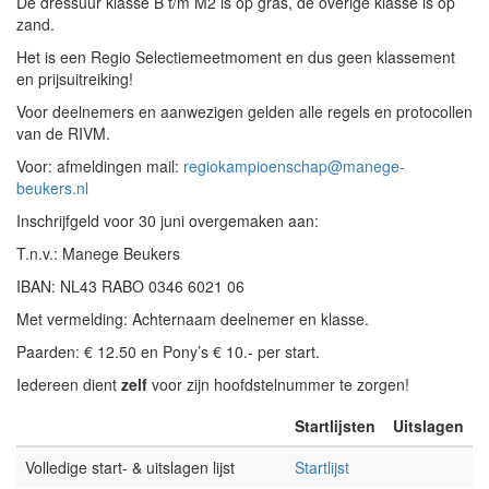
De dressuur klasse B t/m M2 is op gras, de overige klasse is op
zand.
Het is een Regio Selectiemeetmoment en dus geen klassement
en prijsuitreiking!
Voor deelnemers en aanwezigen gelden alle regels en protocollen
van de RIVM.
Voor: afmeldingen mail:
regiokampioenschap@manege-
beukers.nl
Inschrijfgeld voor 30 juni overgemaken aan:
T.n.v.: Manege Beukers
IBAN: NL43 RABO 0346 6021 06
Met vermelding: Achternaam deelnemer en klasse.
Paarden: € 12.50 en Pony’s € 10.- per start.
Iedereen dient
zelf
voor zijn hoofdstelnummer te zorgen!
Startlijsten
Uitslagen
Volledige start- & uitslagen lijst
Startlijst