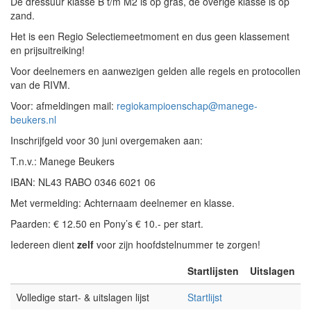
De dressuur klasse B t/m M2 is op gras, de overige klasse is op
zand.
Het is een Regio Selectiemeetmoment en dus geen klassement
en prijsuitreiking!
Voor deelnemers en aanwezigen gelden alle regels en protocollen
van de RIVM.
Voor: afmeldingen mail:
regiokampioenschap@manege-
beukers.nl
Inschrijfgeld voor 30 juni overgemaken aan:
T.n.v.: Manege Beukers
IBAN: NL43 RABO 0346 6021 06
Met vermelding: Achternaam deelnemer en klasse.
Paarden: € 12.50 en Pony’s € 10.- per start.
Iedereen dient
zelf
voor zijn hoofdstelnummer te zorgen!
Startlijsten
Uitslagen
Volledige start- & uitslagen lijst
Startlijst