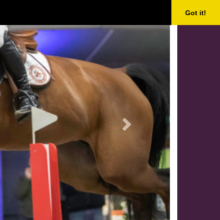
Next
Got it!