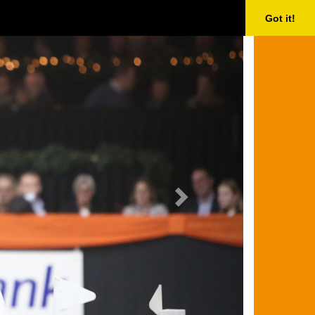
Next
Got it!