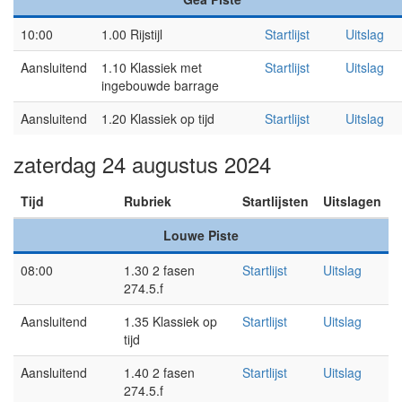
10:00
1.00 Rijstijl
Startlijst
Uitslag
Aansluitend
1.10 Klassiek met
Startlijst
Uitslag
ingebouwde barrage
Aansluitend
1.20 Klassiek op tijd
Startlijst
Uitslag
zaterdag 24 augustus 2024
Tijd
Rubriek
Startlijsten
Uitslagen
Louwe Piste
08:00
1.30 2 fasen
Startlijst
Uitslag
274.5.f
Aansluitend
1.35 Klassiek op
Startlijst
Uitslag
tijd
Aansluitend
1.40 2 fasen
Startlijst
Uitslag
274.5.f