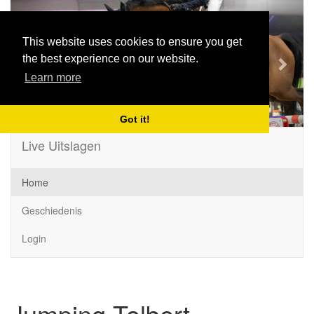
Previous
Next
This website uses cookies to ensure you get
the best experience on our website.
Learn more
Got it!
Live Uitslagen
Home
Geschiedenis
Login
Jumping Tolbert