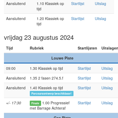
Aansluitend
1.10 Klassiek op
Startlijst
Uitslag
tijd
Aansluitend
1.20 Klassiek op
Startlijst
Uitslag
tijd
vrijdag 23 augustus 2024
Tijd
Rubriek
Startlijsten
Uitslage
Louwe Piste
09:00
1.30 Klassiek op tijd
Startlijst
Uitslag
Aansluitend
1.35 2 fasen 274.5.f
Startlijst
Uitslag
Aansluitend
1.40 Klassiek op tijd
Startlijst
Uitslag
Parcoursontwerp beschikbaar!
+/- 17:30
1.00 Progressief
Startlijst
Uitslag
Finale
met Barrage Achteraf
Gea Piste