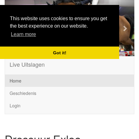
Previous
Next
This website uses cookies to ensure you get
the best experience on our website.
Learn more
Got it!
Live Uitslagen
Home
Geschiedenis
Login
Dressuur Exloo