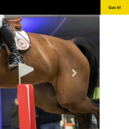
Next
Got it!