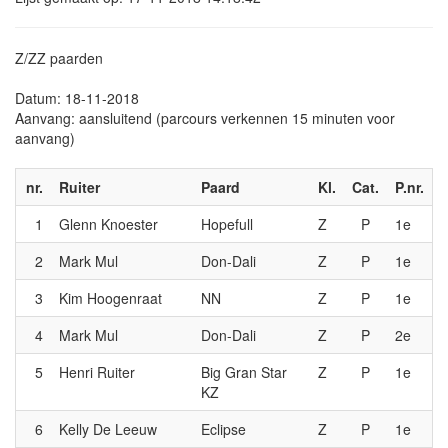
Z/ZZ paarden
Datum: 18-11-2018
Aanvang: aansluitend (parcours verkennen 15 minuten voor
aanvang)
nr.
Ruiter
Paard
Kl.
Cat.
P.nr.
1
Glenn Knoester
Hopefull
Z
P
1e
2
Mark Mul
Don-Dali
Z
P
1e
3
Kim Hoogenraat
NN
Z
P
1e
4
Mark Mul
Don-Dali
Z
P
2e
5
Henri Ruiter
Big Gran Star
Z
P
1e
KZ
6
Kelly De Leeuw
Eclipse
Z
P
1e