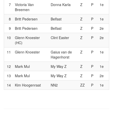
7
Victoria Van
Donna Karla
Z
P
1e
Breemen
8
Britt Pedersen
Belfast
Z
P
1e
9
Britt Pedersen
Belfast
Z
P
2e
10
Glenn Knoester
Clint Easter
Z
P
2e
(HC)
11
Glenn Knoester
Gaius van de
Z
P
1e
Hagenhorst
12
Mark Mul
My Way Z
Z
P
1e
13
Mark Mul
My Way Z
Z
P
2e
14
Kim Hoogenraat
NN2
ZZ
P
1e