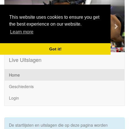
Previous
Next
This website uses cookies to ensure you get
the best experience on our website.
Learn more
Got it!
Live Uitslagen
Home
Geschiedenis
Login
De startlijsten en uitslagen die op deze pagina worden