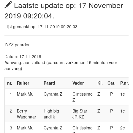
Laatste update op: 17 November
2019 09:20:04.
Lijst gemaakt op: 17-11-2019 09:20:03
Z/ZZ paarden
Datum: 17-11-2019
Aanvang: aansluitend (parcours verkennen 15 minuten voor
aanvang)
nr.
Ruiter
Paard
Vader
Kl.
Cat.
P.nr.
1
Mark Mul
Cyranta Z
Clintissimo
Z
P
1e
Z
2
Berry
High big
Big Star
Z
P
1e
Wagenaar
andi k
JR KZ
3
Mark Mul
Cyranta Z
Clintissimo
Z
P
2e