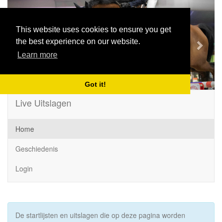
Previous
Next
This website uses cookies to ensure you get
the best experience on our website.
Learn more
Got it!
Live Uitslagen
Home
Geschiedenis
Login
De startlijsten en uitslagen die op deze pagina worden