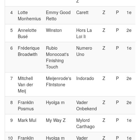
Z
4
Lotte
Emmy Good
Carett
Z
P
1e
Monhemius
Retto
5
Annelotte
Winston
Hors La
Z
P
2e
Busé
Loi Ii
6
Fréderique
Rubio
Numero
Z
P
1e
Broadwith
Monocoat's
Uno
Finishing
Touch
7
Mitchell
Meijenrode's
Indorado
Z
P
2e
Van der
Flintstone
Meij
8
Franklin
Hyolga m
Vader
Z
P
2e
Posmus
Onbekend
9
Mark Mul
My Way Z
Mylord
Z
P
1e
Carthago
10
Franklin
Hyolga m
Vader
Z
P
1e