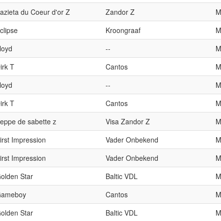
azieta du Coeur d'or Z
Zandor Z
clipse
Kroongraaf
loyd
--
irk T
Cantos
loyd
--
irk T
Cantos
eppe de sabette z
Visa Zandor Z
irst Impression
Vader Onbekend
irst Impression
Vader Onbekend
olden Star
Baltic VDL
ameboy
Cantos
olden Star
Baltic VDL