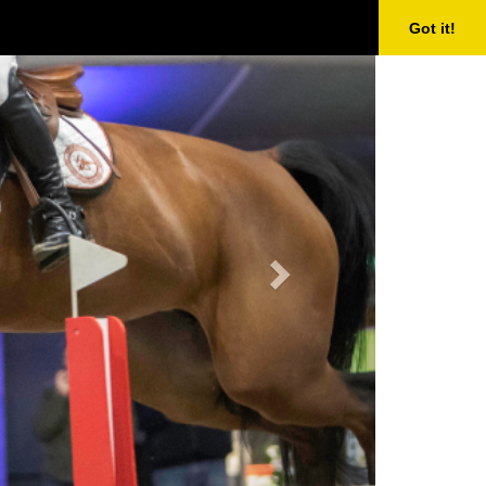
Next
Got it!