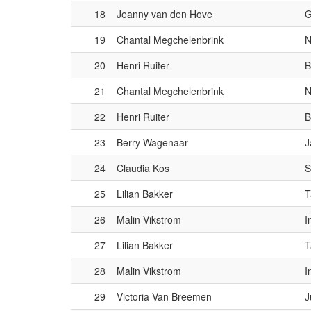
18
Jeanny van den Hove
G
19
Chantal Megchelenbrink
N
20
Henri Ruiter
B
21
Chantal Megchelenbrink
N
22
Henri Ruiter
B
23
Berry Wagenaar
J
24
Claudia Kos
S
25
Lilian Bakker
T
26
Malin Vikstrom
I
27
Lilian Bakker
T
28
Malin Vikstrom
I
29
Victoria Van Breemen
J