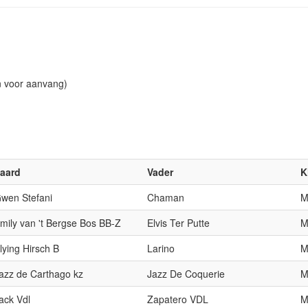
n voor aanvang)
aard
Vader
K
wen Stefani
Chaman
mily van 't Bergse Bos BB-Z
Elvis Ter Putte
lying Hirsch B
Larino
azz de Carthago kz
Jazz De Coquerie
ack Vdl
Zapatero VDL