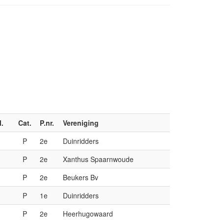
l.
Cat.
P.nr.
Vereniging
M
P
2e
Duinridders
M
P
2e
Xanthus Spaarnwoude
M
P
2e
Beukers Bv
M
P
1e
Duinridders
M
P
2e
Heerhugowaard