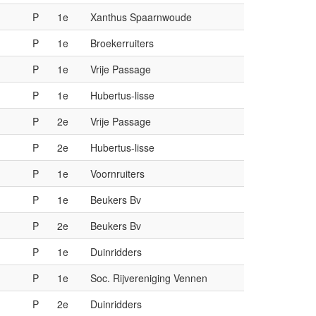
M
P
1e
Xanthus Spaarnwoude
M
P
1e
Broekerruiters
M
P
1e
Vrije Passage
M
P
1e
Hubertus-lisse
M
P
2e
Vrije Passage
M
P
2e
Hubertus-lisse
M
P
1e
Voornruiters
M
P
1e
Beukers Bv
M
P
2e
Beukers Bv
M
P
1e
Duinridders
M
P
1e
Soc. Rijvereniging Vennen
M
P
2e
Duinridders