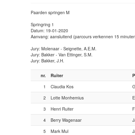
Paarden springen M
Springring 1
Datum: 19-01-2020
Aanvang: aansluitend (parcours verkennen 15 minute
Jury: Molenaar - Seignette, A.E.M.
Jury: Bakker - Van Ettinger, S.M.
Jury: Bakker, J.H.
nr.
Ruiter
P
1
Claudia Kos
G
2
Lotte Monhemius
E
3
Henri Ruiter
F
4
Berry Wagenaar
J
5
Mark Mul
J