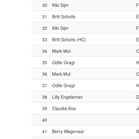
30
Kiki Sijm
F
31
Britt Scholts
E
32
Kiki Sijm
F
33
Britt Scholts (HC)
E
34
Mark Mul
C
35
Odile Gragt
H
36
Mark Mul
C
37
Odile Gragt
H
38
Lilly Engelsman
D
39
Claudia Kos
J
40
41
Berry Wagenaar
I