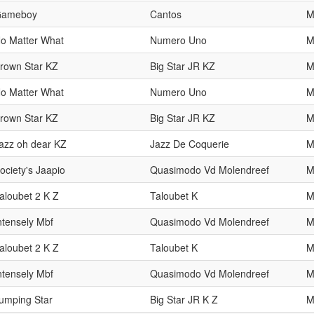
ameboy
Cantos
o Matter What
Numero Uno
rown Star KZ
Big Star JR KZ
o Matter What
Numero Uno
rown Star KZ
Big Star JR KZ
azz oh dear KZ
Jazz De Coquerie
ociety's Jaapio
Quasimodo Vd Molendreef
aloubet 2 K Z
Taloubet K
ntensely Mbf
Quasimodo Vd Molendreef
aloubet 2 K Z
Taloubet K
ntensely Mbf
Quasimodo Vd Molendreef
umping Star
Big Star JR K Z