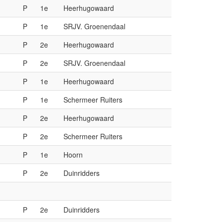
M
P
1e
Heerhugowaard
M
P
1e
SRJV. Groenendaal
M
P
2e
Heerhugowaard
M
P
2e
SRJV. Groenendaal
M
P
1e
Heerhugowaard
M
P
1e
Schermeer Ruiters
M
P
2e
Heerhugowaard
M
P
2e
Schermeer Ruiters
M
P
1e
Hoorn
M
P
2e
Duinridders
M
P
2e
Duinridders