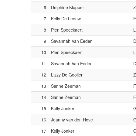
6
Delphine Klopper
Z
7
Kelly De Leeuw
E
8
Pien Speeckaert
L
9
Savannah Van Eeden
D
10
Pien Speeckaert
L
11
Savannah Van Eeden
D
12
Lizzy De Gooijer
Z
13
Sanne Zeeman
F
14
Sanne Zeeman
F
15
Kelly Jonker
G
16
Jeanny van den Hove
G
17
Kelly Jonker
G