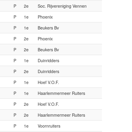
M
P
2e
Soc. Rijvereniging Vennen
M
P
1e
Phoenix
M
P
1e
Beukers Bv
M
P
2e
Phoenix
M
P
2e
Beukers Bv
M
P
1e
Duinridders
M
P
2e
Duinridders
M
P
1e
Hoef V.O.F.
M
P
1e
Haarlemmermeer Ruiters
M
P
2e
Hoef V.O.F.
M
P
2e
Haarlemmermeer Ruiters
M
P
1e
Voornruiters