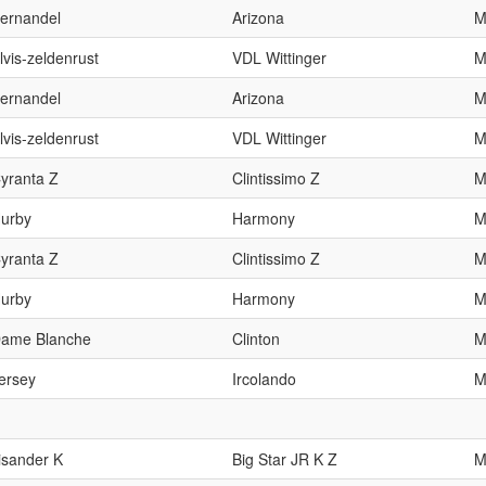
ernandel
Arizona
lvis-zeldenrust
VDL Wittinger
ernandel
Arizona
lvis-zeldenrust
VDL Wittinger
yranta Z
Clintissimo Z
urby
Harmony
yranta Z
Clintissimo Z
urby
Harmony
ame Blanche
Clinton
ersey
Ircolando
lisander K
Big Star JR K Z