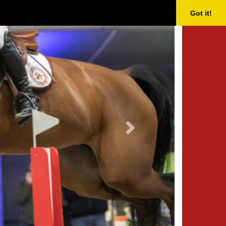
Next
Got it!