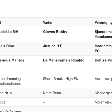
d
Vader
Verenigin
kalakka MH
Gloves Bobby
Sjaerdema
liauckemar
je's Dino
Justice H.R.
Haarlemme
PC.
erious Mantos
De Mensinghe's Rinaldo
Delftse P
 on dreaming
Shore Brooks High Five
Harenkarsp
dabedabedoe
o Nr. 5
Notre Beau
Kleppertje
cca
--
Molenwiek
arav's Nozem