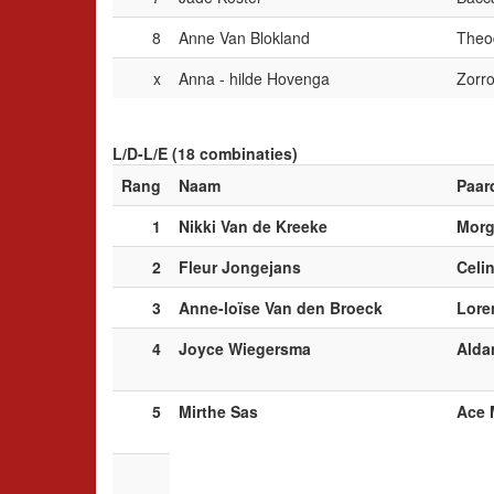
8
Anne Van Blokland
Theo
x
Anna - hilde Hovenga
Zorr
L/D-L/E (18 combinaties)
Rang
Naam
Paar
1
Nikki Van de Kreeke
Mor
2
Fleur Jongejans
Celi
3
Anne-loïse Van den Broeck
Lore
4
Joyce Wiegersma
Alda
5
Mirthe Sas
Ace 