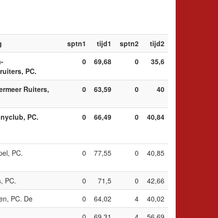
g
sptn1
tijd1
sptn2
tijd2
-
0
69,68
0
35,6
uiters, PC.
rmeer Ruiters,
0
63,59
0
40
onyclub, PC.
0
66,49
0
40,84
el, PC.
0
77,55
0
40,85
s, PC.
0
71,5
0
42,66
en, PC. De
0
64,02
4
40,02
0
69,31
4
56,69