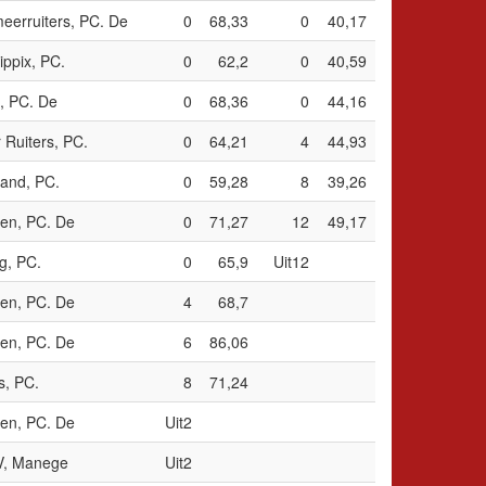
eerruiters, PC. De
0
68,33
0
40,17
ippix, PC.
0
62,2
0
40,59
s, PC. De
0
68,36
0
44,16
Ruiters, PC.
0
64,21
4
44,93
and, PC.
0
59,28
8
39,26
en, PC. De
0
71,27
12
49,17
g, PC.
0
65,9
Uit12
en, PC. De
4
68,7
en, PC. De
6
86,06
s, PC.
8
71,24
en, PC. De
Uit2
V, Manege
Uit2