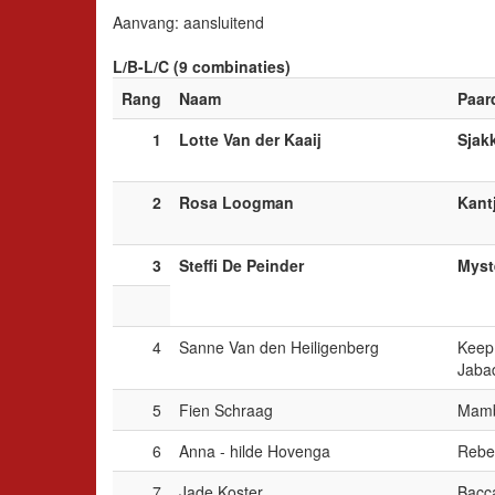
Aanvang: aansluitend
L/B-L/C (9 combinaties)
Rang
Naam
Paar
1
Lotte Van der Kaaij
Sjak
2
Rosa Loogman
Kant
3
Steffi De Peinder
Myst
4
Sanne Van den Heiligenberg
Keep
Jaba
5
Fien Schraag
Mamb
6
Anna - hilde Hovenga
Rebe
7
Jade Koster
Bacc