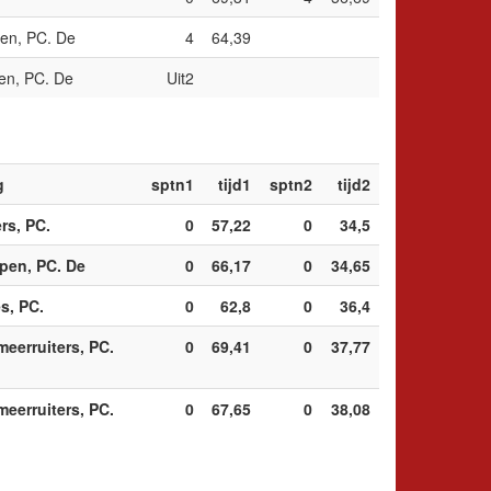
en, PC. De
4
64,39
en, PC. De
Uit2
g
sptn1
tijd1
sptn2
tijd2
rs, PC.
0
57,22
0
34,5
pen, PC. De
0
66,17
0
34,65
s, PC.
0
62,8
0
36,4
meerruiters, PC.
0
69,41
0
37,77
meerruiters, PC.
0
67,65
0
38,08