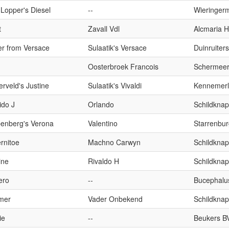
Lopper's Diesel
--
Wieringerm
t
Zavall Vdl
Alcmaria H
er from Versace
Sulaatik's Versace
Duinruiter
Oosterbroek Francois
Schermeer 
rveld's Justine
Sulaatik's Vivaldi
Kennemerl
ido J
Orlando
Schildknap
penberg's Verona
Valentino
Starrenbur
rnitoe
Machno Carwyn
Schildknap
ine
Rivaldo H
Schildknap
ero
--
Bucephalu
mer
Vader Onbekend
Schildknap
ie
--
Beukers B