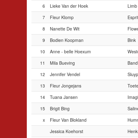
6
Lieke Van der Hoek
Limb 
7
Fleur Klomp
Espri
8
Nanette De Wit
Flow
9
Bodien Koopman
Bink
10
Anne - belle Hoexum
Weste
11
Mila Bueving
Band
12
Jennifer Vendel
Sluy
13
Fleur Jongejans
Toete
14
Tuana Jansen
Imag
15
Brigit Bing
Salin
x
Fleur Van Blokland
Hum
Jessica Koehorst
Henk