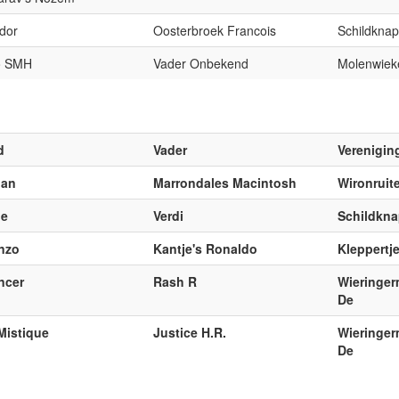
dor
Oosterbroek Francois
Schildknap
o SMH
Vader Onbekend
Molenwiek
d
Vader
Verenigin
gan
Marrondales Macintosh
Wironruite
ne
Verdi
Schildkna
nzo
Kantje's Ronaldo
Kleppertje
ncer
Rash R
Wieringer
De
Mistique
Justice H.R.
Wieringer
De