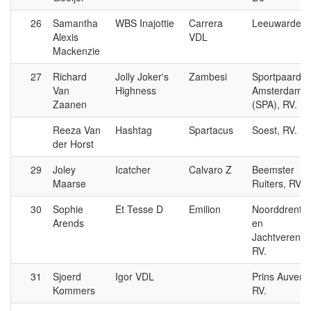
26
Samantha
WBS Inajottie
Carrera
Leeuwarden,
Alexis
VDL
Mackenzie
27
Richard
Jolly Joker's
Zambesi
Sportpaarde
Van
Highness
Amsterdam
Zaanen
(SPA), RV.
Reeza Van
Hashtag
Spartacus
Soest, RV.
der Horst
29
Joley
Icatcher
Calvaro Z
Beemster
Maarse
Ruiters, RV.
30
Sophie
Et Tesse D
Emilion
Noorddrentse
Arends
en
Jachtverenigi
RV.
31
Sjoerd
Igor VDL
Prins Auverg
Kommers
RV.