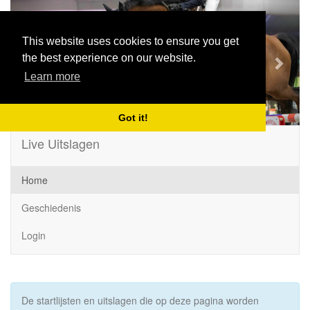
Previous
Next
This website uses cookies to ensure you get
the best experience on our website.
Learn more
Got it!
Live Uitslagen
Home
Geschiedenis
Login
De startlijsten en uitslagen die op deze pagina worden