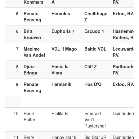
Kommers
A
RV.
5
Renate
Hercules
Chellthago
Exloo, RV.
Beuving
Z
6
Britt
Euphoria 7
Escudo 1
Haarlemmer
Brouwer
Ruiters, RV.
7
Maxime
VDL Il Mago
Baltic VDL
Leeuwarden
Van Andel
RV.
8
Djura
Hasta la
Cliff Z
Radboudruit
Eringa
Vista
RV.
9
Renate
Harmaniki
Hos D'O
Exloo, RV.
Beuving
10
Henri
Hialita B
Emerald
Duinridders, 
Ruiter
Van't
Ruytershof
11
Berry
Happy star k
Big Star JR
Duinridders, 