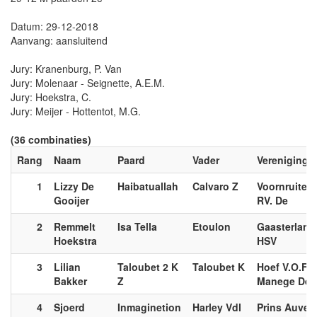
Datum: 29-12-2018
Aanvang: aansluitend
Jury: Kranenburg, P. Van
Jury: Molenaar - Seignette, A.E.M.
Jury: Hoekstra, C.
Jury: Meijer - Hottentot, M.G.
(36 combinaties)
Rang
Naam
Paard
Vader
Vereniging
1
Lizzy De
Haibatuallah
Calvaro Z
Voornruiters
Gooijer
RV. De
2
Remmelt
Isa Tella
Etoulon
Gaasterland
Hoekstra
HSV
3
Lilian
Taloubet 2 K
Taloubet K
Hoef V.O.F.,
Bakker
Z
Manege De
4
Sjoerd
Inmaginetion
Harley Vdl
Prins Auver