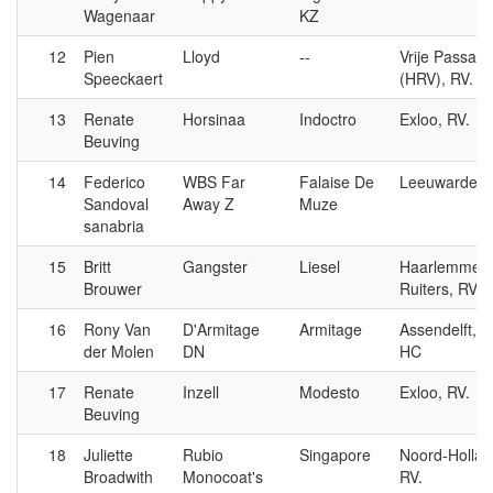
Wagenaar
KZ
12
Pien
Lloyd
--
Vrije Passag
Speeckaert
(HRV), RV.
13
Renate
Horsinaa
Indoctro
Exloo, RV.
Beuving
14
Federico
WBS Far
Falaise De
Leeuwarden,
Sandoval
Away Z
Muze
sanabria
15
Britt
Gangster
Liesel
Haarlemmer
Brouwer
Ruiters, RV.
16
Rony Van
D'Armitage
Armitage
Assendelft, R
der Molen
DN
HC
17
Renate
Inzell
Modesto
Exloo, RV.
Beuving
18
Juliette
Rubio
Singapore
Noord-Hollan
Broadwith
Monocoat's
RV.