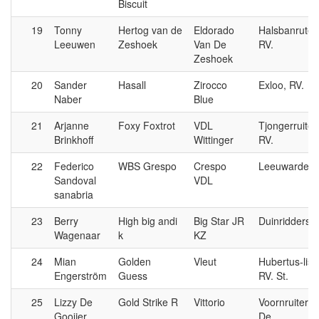
Biscuit
19
Tonny
Hertog van de
Eldorado
Halsbanruter
Leeuwen
Zeshoek
Van De
RV.
Zeshoek
20
Sander
Hasall
Zirocco
Exloo, RV.
Naber
Blue
21
Arjanne
Foxy Foxtrot
VDL
Tjongerruiter
Brinkhoff
Wittinger
RV.
22
Federico
WBS Grespo
Crespo
Leeuwarden,
Sandoval
VDL
sanabria
23
Berry
High big andi
Big Star JR
Duinridders, 
Wagenaar
k
KZ
24
Mian
Golden
Vleut
Hubertus-liss
Engerström
Guess
RV. St.
25
Lizzy De
Gold Strike R
Vittorio
Voornruiters,
Gooijer
De