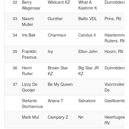
32
Berry
Wildcard KZ
What A
Duinridders, 
Wagenaar
Kashmir K
33
Naomi
Gunther
Baltic VDL
Prins, RV.
Muller
34
Iris Bak
Charmeur
Carolus Il
Haarlemmer
Ruiters, RV.
35
Franklin
Ivy
Elton John
Hoorn, RV.
Posmus
36
Henri
Brown Star
Big Star JR
Duinridders, 
Ruiter
KZ
KZ
37
Lizzy De
Be My Queen
Voornruiters,
Gooijer
De
Stefanie
Ariana T
Salvatore
Gastlicentie, 
Storhannus
Mark Mul
Campary Z
Nn
Heerhugowaa
RV.