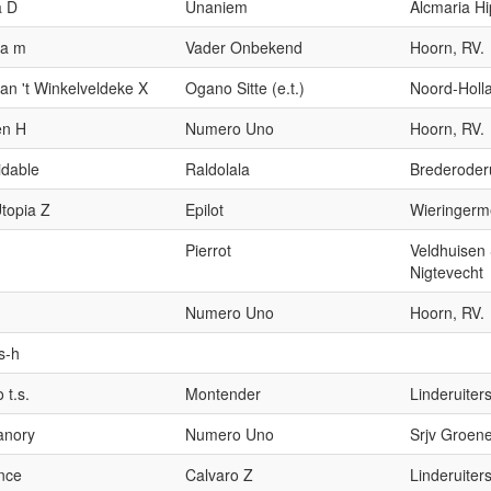
a D
Unaniem
Alcmaria Hi
ga m
Vader Onbekend
Hoorn, RV.
an 't Winkelveldeke X
Ogano Sitte (e.t.)
Noord-Holl
en H
Numero Uno
Hoorn, RV.
dable
Raldolala
Brederoderu
topia Z
Epilot
Wieringerme
Pierrot
Veldhuisen 
Nigtevecht
Numero Uno
Hoorn, RV.
s-h
 t.s.
Montender
Linderuiters
anory
Numero Uno
Srjv Groene
nce
Calvaro Z
Linderuiters