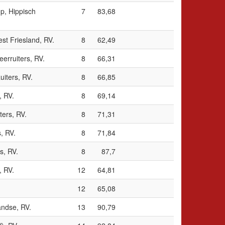
, Hippisch
7
83,68
est Friesland, RV.
8
62,49
erruiters, RV.
8
66,31
iters, RV.
8
66,85
, RV.
8
69,14
ers, RV.
8
71,31
s, RV.
8
71,84
s, RV.
8
87,7
, RV.
12
64,81
12
65,08
andse, RV.
13
90,79