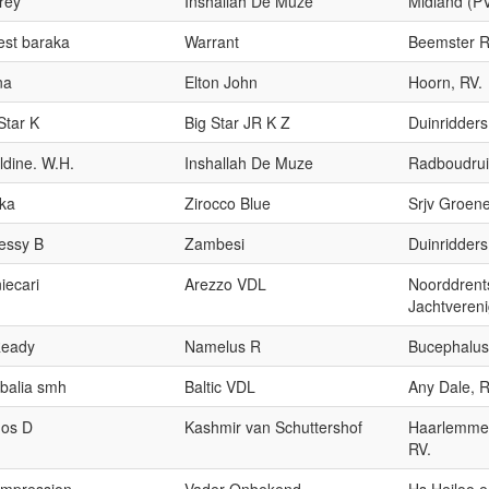
rey
Inshallah De Muze
Midland (PV
st baraka
Warrant
Beemster Ru
na
Elton John
Hoorn, RV.
Star K
Big Star JR K Z
Duinridders
dine. W.H.
Inshallah De Muze
Radboudruit
ka
Zirocco Blue
Srjv Groene
essy B
Zambesi
Duinridders
iecari
Arezzo VDL
Noorddrents
Jachtvereni
Ready
Namelus R
Bucephalus
 balia smh
Baltic VDL
Any Dale, R
os D
Kashmir van Schuttershof
Haarlemmer
RV.
 Impression
Vader Onbekend
Hs Heiloo e