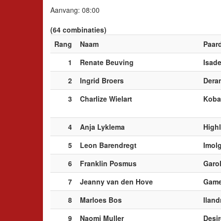
Aanvang: 08:00
(64 combinaties)
Rang
Naam
Paar
1
Renate Beuving
Isad
2
Ingrid Broers
Dera
3
Charlize Wielart
Koba
4
Anja Lyklema
High
5
Leon Barendregt
Imol
6
Franklin Posmus
Garol
7
Jeanny van den Hove
Gam
8
Marloes Bos
Iland
9
Naomi Muller
Desi