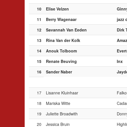
10
Elise Velzen
Ginn
11
Berry Wagenaar
jazz 
12
Savannah Van Eeden
Dirk 
13
Rina Van der Kolk
Amaz
14
Anouk Tolboom
Ever
15
Renate Beuving
Inx
16
Sander Naber
Jayd
17
Lisanne Kluinhaar
Falko
18
Mariska Witte
Cada
19
Juliette Broadwith
Donn
20
Jessica Bruin
Highl