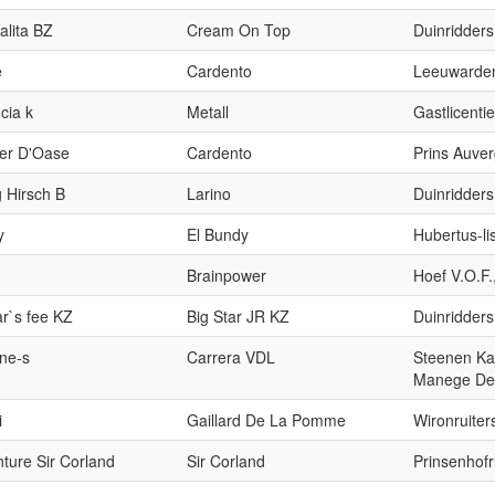
alita BZ
Cream On Top
Duinridders
e
Cardento
Leeuwarden
cia k
Metall
Gastlicentie
er D'Oase
Cardento
Prins Auver
g Hirsch B
Larino
Duinridders
y
El Bundy
Hubertus-lis
Brainpower
Hoef V.O.F
ar`s fee KZ
Big Star JR KZ
Duinridders
ne-s
Carrera VDL
Steenen Ka
Manege De
i
Gaillard De La Pomme
Wironruiter
ture Sir Corland
Sir Corland
Prinsenhofr