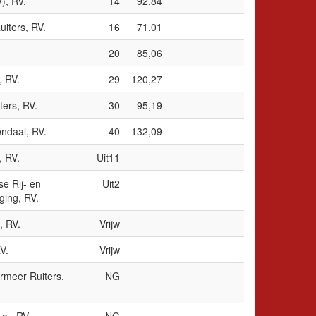
), RV.
14
92,84
iters, RV.
16
71,01
20
85,06
, RV.
29
120,27
ers, RV.
30
95,19
ndaal, RV.
40
132,09
, RV.
Uit11
e Rij- en
Uit2
ging, RV.
, RV.
Vrijw
V.
Vrijw
meer Ruiters,
NG
.o., RV.
NG