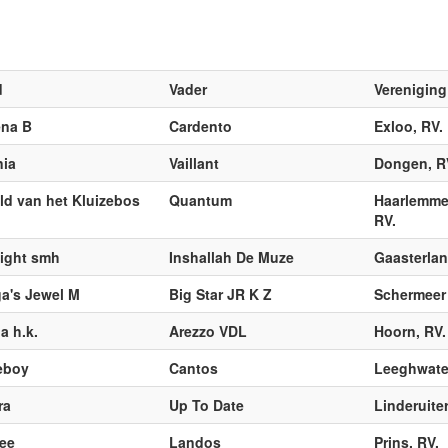
d
Vader
Vereniging
ena B
Cardento
Exloo, RV.
nia
Vaillant
Dongen, R
ld van het Kluizebos
Quantum
Haarlemmer
RV.
light smh
Inshallah De Muze
Gaasterla
ga's Jewel M
Big Star JR K Z
Schermeer 
a h.k.
Arezzo VDL
Hoorn, RV.
eboy
Cantos
Leeghwater
ra
Up To Date
Linderuiter
ree
Landos
Prins, RV.