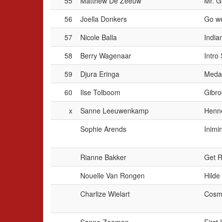
55
Matthew De Zeeuw
Mr. G
56
Joella Donkers
Go we
57
Nicole Balla
India
58
Berry Wagenaar
Intro 
59
Djura Eringa
Medal
60
Ilse Tolboom
Gibro
x
Sanne Leeuwenkamp
Henn
Sophie Arends
Inimin
Rianne Bakker
Get 
Nouelle Van Rongen
Hilde
Charlize Wielart
Cosm
Sanne Zeeman
First