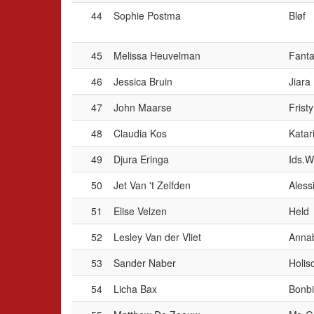
44
Sophie Postma
Bløf
45
Melissa Heuvelman
Fanta
46
Jessica Bruin
Jiara
47
John Maarse
Frist
48
Claudia Kos
Katar
49
Djura Eringa
Ids.W
50
Jet Van 't Zelfden
Aless
51
Elise Velzen
Held
52
Lesley Van der Vliet
Anna
53
Sander Naber
Holisc
54
Licha Bax
Bonb