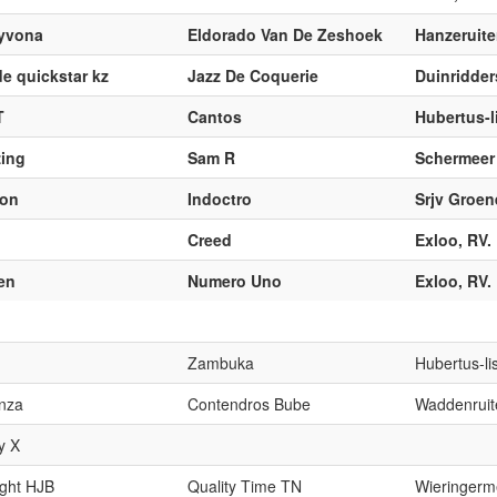
yvona
Eldorado Van De Zeshoek
Hanzeruite
de quickstar kz
Jazz De Coquerie
Duinridder
T
Cantos
Hubertus-li
ing
Sam R
Schermeer 
ton
Indoctro
Srjv Groen
Creed
Exloo, RV.
en
Numero Uno
Exloo, RV.
Zambuka
Hubertus-lis
nza
Contendros Bube
Waddenruite
y X
ight HJB
Quality Time TN
Wieringerme