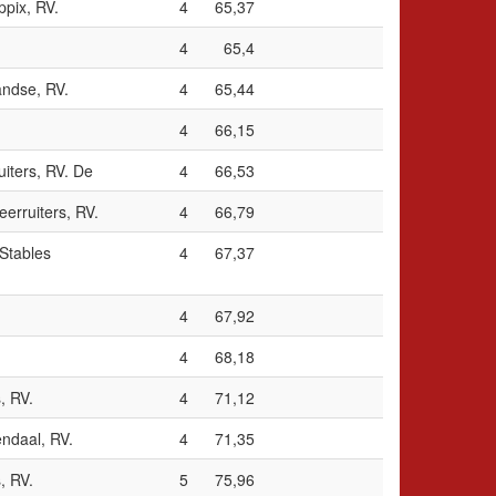
ppix, RV.
4
65,37
4
65,4
andse, RV.
4
65,44
4
66,15
iters, RV. De
4
66,53
erruiters, RV.
4
66,79
Stables
4
67,37
4
67,92
4
68,18
, RV.
4
71,12
ndaal, RV.
4
71,35
, RV.
5
75,96