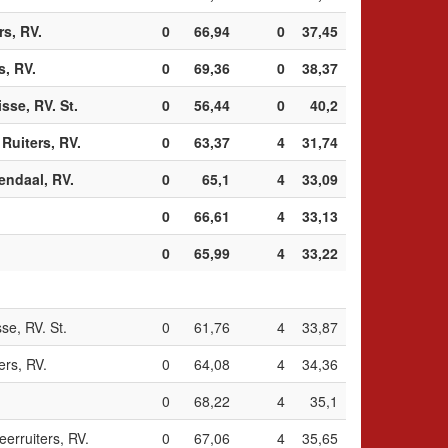
rs, RV.
0
66,94
0
37,45
s, RV.
0
69,36
0
38,37
sse, RV. St.
0
56,44
0
40,2
Ruiters, RV.
0
63,37
4
31,74
endaal, RV.
0
65,1
4
33,09
0
66,61
4
33,13
0
65,99
4
33,22
se, RV. St.
0
61,76
4
33,87
rs, RV.
0
64,08
4
34,36
0
68,22
4
35,1
erruiters, RV.
0
67,06
4
35,65