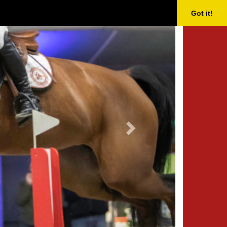
Next
Got it!