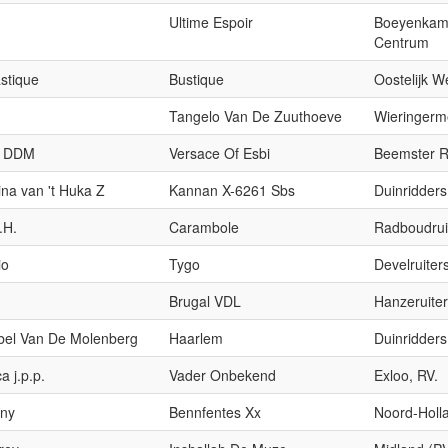
Ultime Espoir
Boeyenkamp
Centrum
stique
Bustique
Oostelijk W
Tangelo Van De Zuuthoeve
Wieringerme
y DDM
Versace Of Esbi
Beemster Ru
ina van 't Huka Z
Kannan X-6261 Sbs
Duinridders
.H.
Carambole
Radboudruit
io
Tygo
Develruiter
Brugal VDL
Hanzeruiter
bel Van De Molenberg
Haarlem
Duinridders
a j.p.p.
Vader Onbekend
Exloo, RV.
iny
Bennfentes Xx
Noord-Holl