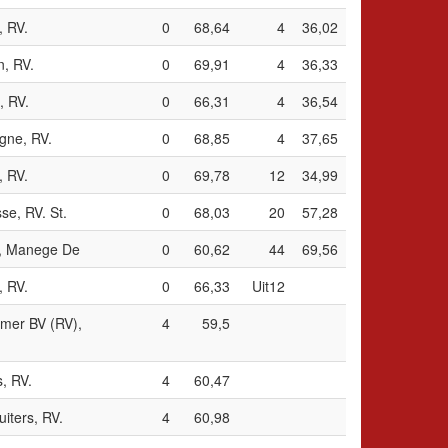
, RV.
0
68,64
4
36,02
, RV.
0
69,91
4
36,33
, RV.
0
66,31
4
36,54
gne, RV.
0
68,85
4
37,65
, RV.
0
69,78
12
34,99
se, RV. St.
0
68,03
20
57,28
., Manege De
0
60,62
44
69,56
, RV.
0
66,33
Uit12
mer BV (RV),
4
59,5
s, RV.
4
60,47
uiters, RV.
4
60,98