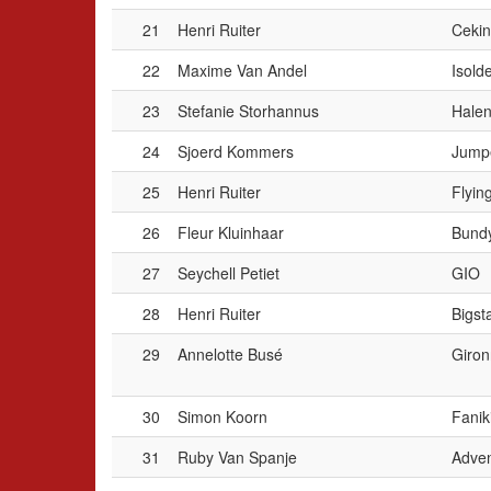
21
Henri Ruiter
Cekin
22
Maxime Van Andel
Isold
23
Stefanie Storhannus
Halen
24
Sjoerd Kommers
Jump
25
Henri Ruiter
Flyin
26
Fleur Kluinhaar
Bund
27
Seychell Petiet
GIO
28
Henri Ruiter
Bigst
29
Annelotte Busé
Giron
30
Simon Koorn
Fanik
31
Ruby Van Spanje
Adven