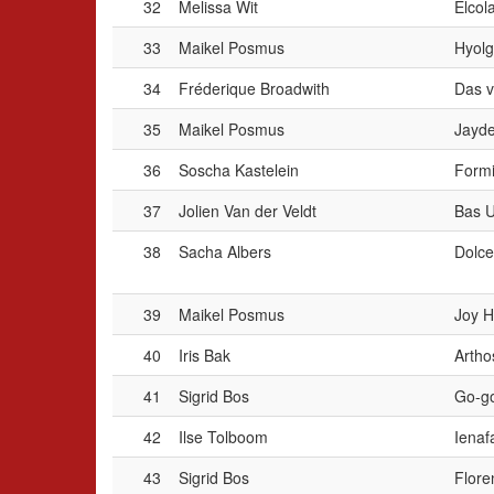
32
Melissa Wit
Elcol
33
Maikel Posmus
Hyol
34
Fréderique Broadwith
Das v
35
Maikel Posmus
Jayd
36
Soscha Kastelein
Formi
37
Jolien Van der Veldt
Bas U
38
Sacha Albers
Dolce
39
Maikel Posmus
Joy H
40
Iris Bak
Artho
41
Sigrid Bos
Go-go
42
Ilse Tolboom
Ienaf
43
Sigrid Bos
Flore