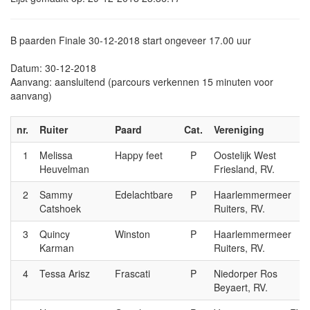
B paarden Finale 30-12-2018 start ongeveer 17.00 uur
Datum: 30-12-2018
Aanvang: aansluitend (parcours verkennen 15 minuten voor
aanvang)
nr.
Ruiter
Paard
Cat.
Vereniging
1
Melissa
Happy feet
P
Oostelijk West
Heuvelman
Friesland, RV.
2
Sammy
Edelachtbare
P
Haarlemmermeer
Catshoek
Ruiters, RV.
3
Quincy
Winston
P
Haarlemmermeer
Karman
Ruiters, RV.
4
Tessa Arisz
Frascati
P
Niedorper Ros
Beyaert, RV.