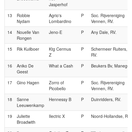
Jasperhof
13
Robbie
Agrio's
P
Soc. Rijvereniging
Nydam
Lombardino
Vennen, RV.
14
Nouelle Van
Jeno-E
P
Any Dale, RV.
Rongen
15
Rik Kuilboer
Ktg Cermus
P
Schermeer Ruiters,
Z
RV.
16
Aniko De
What a Cash
P
Beukers Bv, Manege
Geest
17
Gino Hagen
Zorro of
P
Soc. Rijvereniging
Picobello
Vennen, RV.
18
Sanne
Hennessy B
P
Duinridders, RV.
Leeuwenkamp
19
Juliette
Ilectric X
P
Noord-Hollandse, RV.
Broadwith