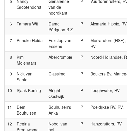
5
Nancy
Genalenne
P
Vuurtorenruiters, RV.
Grootendorst
van de
noordkant
6
Tamara Wit
Dame
P
Alcmaria Hippix, RV.
Pérignon B Z
7
Anneke Heida
Foxstop van
P
Morraruters (HSF),
Essene
RV.
8
Kim
Abercrombie
P
Noord-Hollandse, RV.
Molenaars
9
Nick van
Classimo
P
Beukers Bv, Manege
Sante
10
Sjaak Koning
Alright
P
Leeghwater, RV.
Oostwijk
11
Demi
Bouhuisen's
P
Poeldijkse RV, RV.
Bouhuisen
Anka
12
Regina
Nobel van
P
Hanzeruiters, RV.
Breeuwsma
het