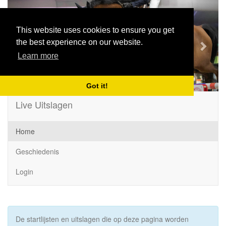
Previous
Next
This website uses cookies to ensure you get
the best experience on our website.
Learn more
Got it!
Live Uitslagen
Home
Geschiedenis
Login
De startlijsten en uitslagen die op deze pagina worden