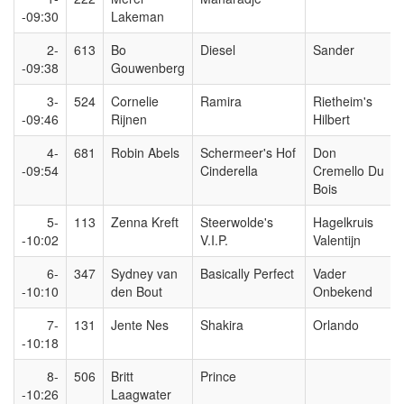
-09:30
Lakeman
2-
613
Bo
Diesel
Sander
-09:38
Gouwenberg
3-
524
Cornelie
Ramira
Rietheim's
-09:46
Rijnen
Hilbert
4-
681
Robin Abels
Schermeer's Hof
Don
-09:54
Cinderella
Cremello Du
Bois
5-
113
Zenna Kreft
Steerwolde's
Hagelkruis
-10:02
V.I.P.
Valentijn
6-
347
Sydney van
Basically Perfect
Vader
-10:10
den Bout
Onbekend
7-
131
Jente Nes
Shakira
Orlando
-10:18
8-
506
Britt
Prince
-10:26
Laagwater