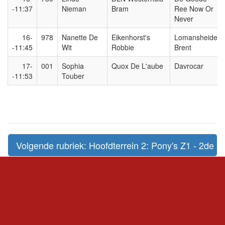
-11:37
Nieman
Bram
Ree Now Or
Never
16-
978
Nanette De
Eikenhorst's
Lomansheide
-11:45
Wit
Robbie
Brent
17-
001
Sophia
Quox De L'aube
Davrocar
-11:53
Touber
Volgende rubriek: Hoofdterrein 2: Pony's Z1 - 2