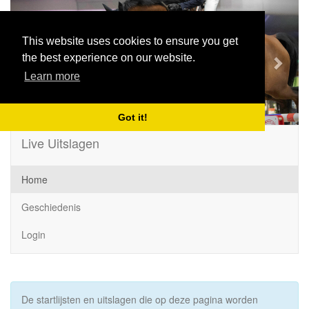
Previous
Next
This website uses cookies to ensure you get
the best experience on our website.
Learn more
Got it!
Live Uitslagen
Home
Geschiedenis
Login
De startlijsten en uitslagen die op deze pagina worden