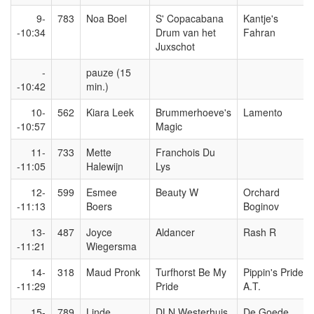
9-
783
Noa Boel
S' Copacabana
Kantje's
-10:34
Drum van het
Fahran
Juxschot
-
pauze (15
-10:42
min.)
10-
562
Kiara Leek
Brummerhoeve's
Lamento
-10:57
Magic
11-
733
Mette
Franchois Du
-11:05
Halewijn
Lys
12-
599
Esmee
Beauty W
Orchard
-11:13
Boers
Boginov
13-
487
Joyce
Aldancer
Rash R
-11:21
Wiegersma
14-
318
Maud Pronk
Turfhorst Be My
Pippin's Pride
-11:29
Pride
A.T.
15-
789
Linde
DLN Westerhuis
De Goede