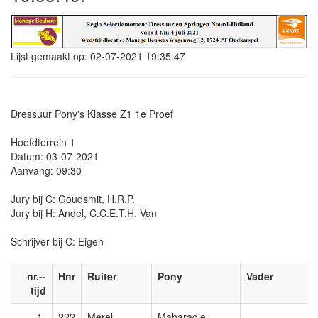
Lijst gemaakt op: 02-07-2021 19:35:47
Dressuur Pony's Klasse Z1 1e Proef
Hoofdterrein 1
Datum: 03-07-2021
Aanvang: 09:30
Jury bij C: Goudsmit, H.R.P.
Jury bij H: Andel, C.C.E.T.H. Van
Schrijver bij C: Eigen
nr.--
Hnr
Ruiter
Pony
Vader
tijd
1-
222
Merel
Maharadje