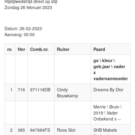
Rijstijlwedstrijd direct op stijl
Zondag 26 februari 2023
Datum: 26-02-2023
Aanvang: 00:00
nr.
Hnr
Comb.nr.
Ruiter
Paard
gs \ kleur \
geb.jaar \ vader
x
vadervanmoeder
1
716
971118DB
Cindy
Dreams By Dior
Bouwkamp
Merrie \ Bruin \
2019 \ Vader
Onbekend x --
2
385
947684FS
Roos Slot
SHB Mabels