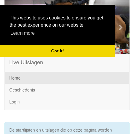
Previous
Next
This website uses cookies to ensure you get
the best experience on our website.
Learn more
Got it!
Live Uitslagen
Home
Geschiedenis
Login
De startlijsten en uitslagen die op deze pagina worden