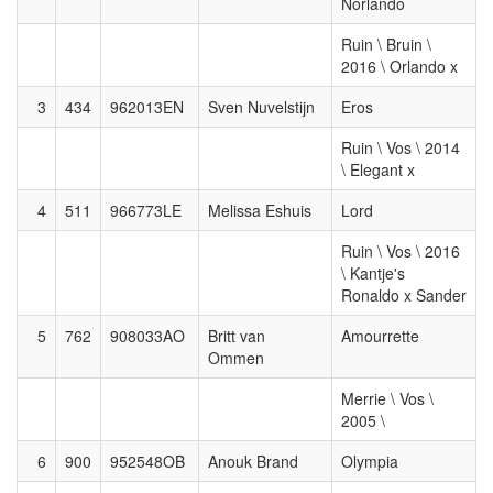
Norlando
Ruin \ Bruin \
2016 \ Orlando x
3
434
962013EN
Sven Nuvelstijn
Eros
Ruin \ Vos \ 2014
\ Elegant x
4
511
966773LE
Melissa Eshuis
Lord
Ruin \ Vos \ 2016
\ Kantje's
Ronaldo x Sander
5
762
908033AO
Britt van
Amourrette
Ommen
Merrie \ Vos \
2005 \
6
900
952548OB
Anouk Brand
Olympia