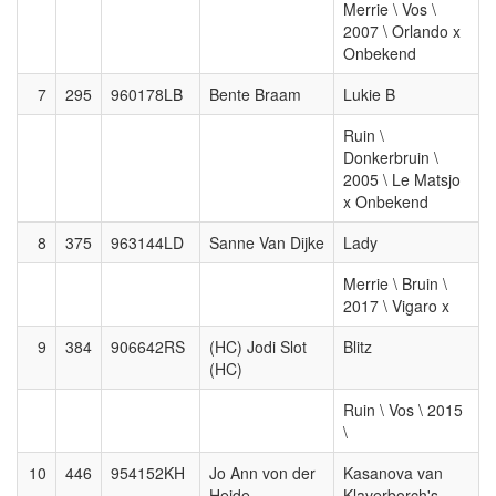
Merrie \ Vos \
2007 \ Orlando x
Onbekend
7
295
960178LB
Bente Braam
Lukie B
Ruin \
Donkerbruin \
2005 \ Le Matsjo
x Onbekend
8
375
963144LD
Sanne Van Dijke
Lady
Merrie \ Bruin \
2017 \ Vigaro x
9
384
906642RS
(HC) Jodi Slot
Blitz
(HC)
Ruin \ Vos \ 2015
\
10
446
954152KH
Jo Ann von der
Kasanova van
Heide
Klaverborch's