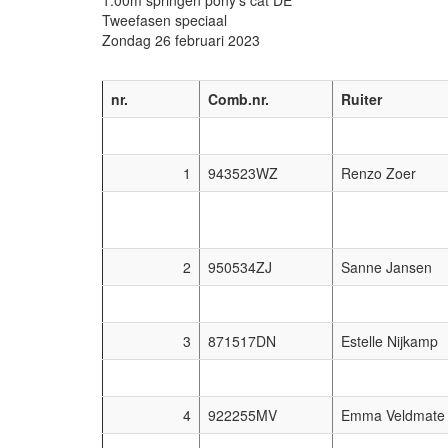
Tweefasen speciaal
Zondag 26 februari 2023
nr.
Comb.nr.
Ruiter
1
943523WZ
Renzo Zoer
2
950534ZJ
Sanne Jansen
3
871517DN
Estelle Nijkamp
4
922255MV
Emma Veldmate