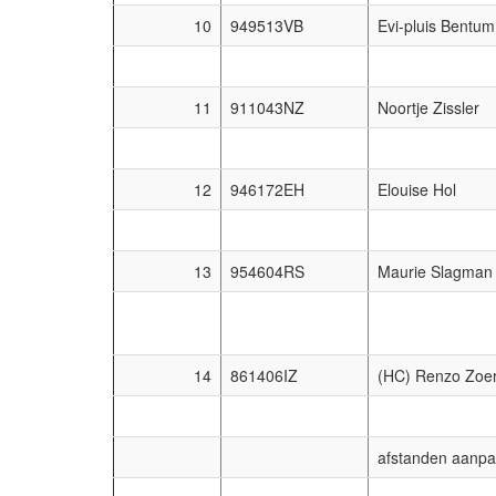
10
949513VB
Evi-pluis Bentum
11
911043NZ
Noortje Zissler
12
946172EH
Elouise Hol
13
954604RS
Maurie Slagman
14
861406IZ
(HC) Renzo Zoe
afstanden aanpa