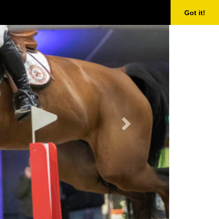
Next
Got it!