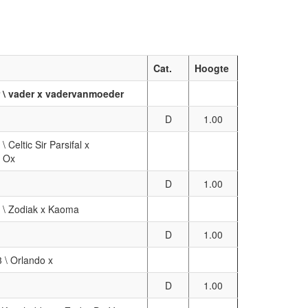
Cat.
Hoogte
ar \ vader x vadervanmoeder
D
1.00
\ Celtic Sir Parsifal x
z Ox
D
1.00
9 \ Zodiak x Kaoma
D
1.00
3 \ Orlando x
D
1.00