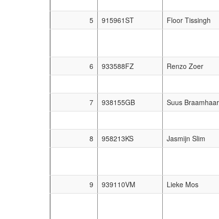
5
915961ST
Floor Tissingh
6
933588FZ
Renzo Zoer
7
938155GB
Suus Braamhaar
8
958213KS
Jasmijn Slim
9
939110VM
Lieke Mos