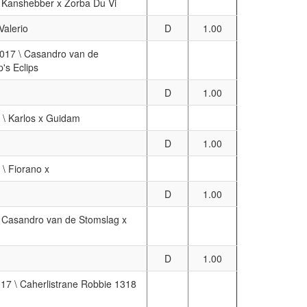
 \ Kanshebber x Zorba Du Vi
alerio
D
1.00
 2017 \ Casandro van de
's Eclips
D
1.00
4 \ Karlos x Guidam
D
1.00
 \ Fiorano x
D
1.00
 \ Casandro van de Stomslag x
D
1.00
017 \ Caherlistrane Robbie 1318