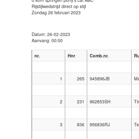
Rijstijlwedstrijd direct op stijl
Zondag 26 februari 2023
Datum: 26-02-2023
Aanvang: 00:00
nr.
Hnr
Comb.nr.
Ru
1
265
945896JB
Ma
2
231
962853SH
Ti
3
836
956836RJ
Te