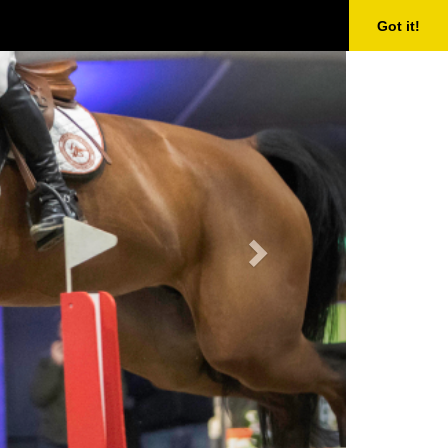
Next
Got it!