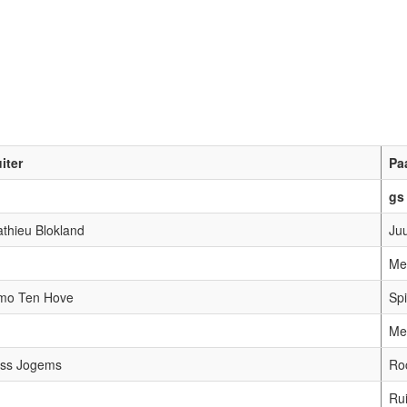
iter
Pa
gs
thieu Blokland
Juu
Mer
mo Ten Hove
Sp
Mer
ss Jogems
Ro
Rui