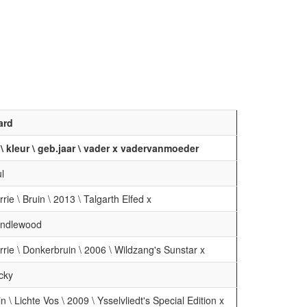
ard
 \ kleur \ geb.jaar \ vader x vadervanmoeder
l
rie \ Bruin \ 2013 \ Talgarth Elfed x
indlewood
rie \ Donkerbruin \ 2006 \ Wildzang's Sunstar x
cky
n \ Lichte Vos \ 2009 \ Ysselvliedt's Special Edition x