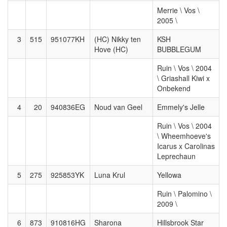
Merrie \ Vos \
2005 \
3
515
951077KH
(HC) Nikky ten
KSH
Hove (HC)
BUBBLEGUM
Ruin \ Vos \ 2004
\ Griashall Kiwi x
Onbekend
4
20
940836EG
Noud van Geel
Emmely's Jelle
Ruin \ Vos \ 2004
\ Wheemhoeve's
Icarus x Carolinas
Leprechaun
5
275
925853YK
Luna Krul
Yellowa
Ruin \ Palomino \
2009 \
6
873
910816HG
Sharona
Hillsbrook Star