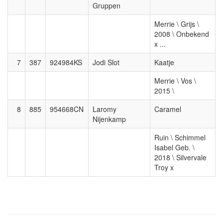
Gruppen
Merrie \ Grijs \
2008 \ Onbekend
x ...
7
387
924984KS
Jodi Slot
Kaatje
Merrie \ Vos \
2015 \
8
885
954668CN
Laromy
Caramel
Nijenkamp
Ruin \ Schimmel
Isabel Geb. \
2018 \ Silvervale
Troy x