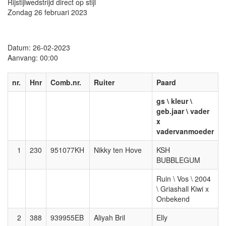
Rijstijlwedstrijd direct op stijl
Zondag 26 februari 2023
Datum: 26-02-2023
Aanvang: 00:00
nr.
Hnr
Comb.nr.
Ruiter
Paard
gs \ kleur \
geb.jaar \ vader
x
vadervanmoeder
1
230
951077KH
Nikky ten Hove
KSH
BUBBLEGUM
Ruin \ Vos \ 2004
\ Griashall Kiwi x
Onbekend
2
388
939955EB
Aliyah Bril
Elly