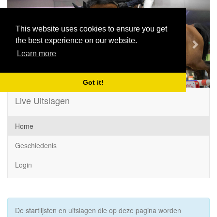
Previous
Next
This website uses cookies to ensure you get
the best experience on our website.
Learn more
Got it!
Live Uitslagen
Home
Geschiedenis
Login
De startlijsten en uitslagen die op deze pagina worden