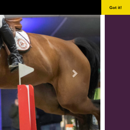
Next
Got it!