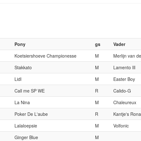
Pony
gs
Vader
Koetsiershoeve Championesse
M
Merlijn van d
Stakkato
M
Lamento Ill
Lidl
M
Easter Boy
Call me SP WE
R
Calido-G
La Nina
M
Chaleureux
Poker De L'aube
R
Kantje's Rona
Lalaloepsie
M
Volfonic
Ginger Blue
M