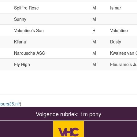
Spitfire Rose
M
Ismar
Sunny
M
Valentino's Son
R
Valentino
Kilana
M
Dusty
Narouscha ASG
M
Kwaliteit van 
Fly High
M
Fleuramo's Ju
ours35.nl/
)
Volgende rubriek: 1m pony