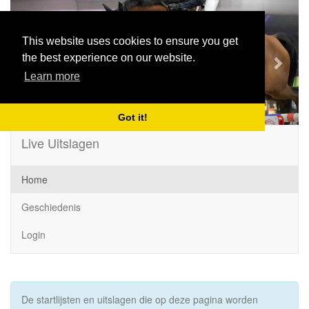
Previous
Next
This website uses cookies to ensure you get
the best experience on our website.
Learn more
Got it!
Live Uitslagen
Home
Geschiedenis
Login
De startlijsten en uitslagen die op deze pagina worden