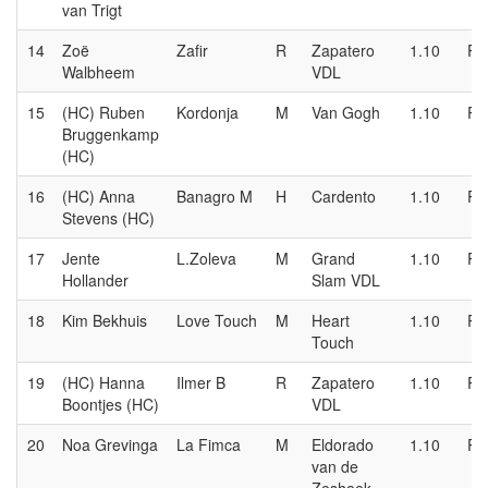
van Trigt
14
Zoë
Zafir
R
Zapatero
1.10
P
Walbheem
VDL
15
(HC) Ruben
Kordonja
M
Van Gogh
1.10
P
Bruggenkamp
(HC)
16
(HC) Anna
Banagro M
H
Cardento
1.10
P
Stevens (HC)
17
Jente
L.Zoleva
M
Grand
1.10
P
Hollander
Slam VDL
18
Kim Bekhuis
Love Touch
M
Heart
1.10
P
Touch
19
(HC) Hanna
Ilmer B
R
Zapatero
1.10
P
Boontjes (HC)
VDL
20
Noa Grevinga
La Fimca
M
Eldorado
1.10
P
van de