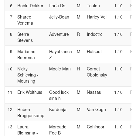
6
Robin Dekker
Iforia Ds
M
Toulon
1.10
P
7
Sharee
Jelly-Bean
M
Harley Vdl
1.10
P
Venema
8
Sterre
Adventure
R
Indoctro
1.10
P
Stevens
9
Marianne
Hayablanca
M
Hotspot
1.10
P
Boerema
Z
10
Nicky
Mooie Man
H
Cornet
1.10
P
Schieving -
Obolensky
Meursing
11
Erik Wolthuis
Good luck
M
Nassau
1.10
P
sina h
12
Ruben
Kordonja
M
Van Gogh
1.10
P
Bruggenkamp
13
Laura
Moreade
M
Cohinoor
1.10
P
Blomsma -
Fee B