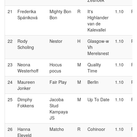
Zeshoek
21
Frederika
Mighty Bon
R
It's
1.10
P
Spániková
Bon
Highlander
van de
Kalevallei
22
Rody
Nestor
H
Glasgow-w
1.10
P
Scholing
Vh
Merelsnest
23
Neona
Hocus
M
Quality
1.10
P
Westerhoff
pocus
Time
24
Maureen
Fair Play
M
Berlin
1.10
P
Jonker
25
Dimphy
Jacoba
M
Up To Date
1.10
P
Fokkens
Stud
Kampaya
JS
26
Hanna
Matcho
R
Cohinoor
1.10
P
Eleveld