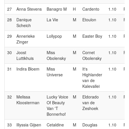
27
Anna Stevens
Banagro M
H
Cardento
1.10
P
28
Danique
La Vie
M
Etoulon
1.10
P
Scheich
29
Annerieke
Lollypop
M
Easter Boy
1.10
P
Zinger
30
Joost
Miss
M
Cornet
1.10
P
Luttikhuis
Obolensky
Obolensky
31
Indira Bloem
Miss
M
It's
1.10
P
Universe
Highlander
van de
Kalevallei
32
Melissa
Lucky Voice
M
Eldorado
1.10
P
Kloosterman
Of Beauty
van de
Van 'T
Zeshoek
Bonnerhof
33
Illyssia Gijsen
Cetaldine
M
Douglas
1.10
P