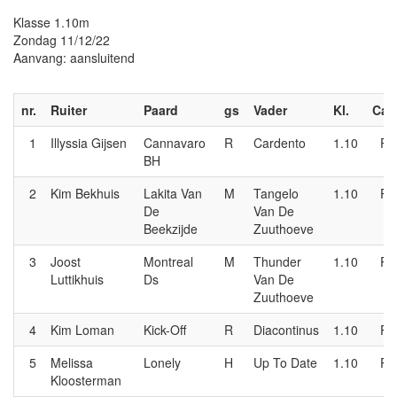
Klasse 1.10m
Zondag 11/12/22
Aanvang: aansluitend
nr.
Ruiter
Paard
gs
Vader
Kl.
Cat.
1
Illyssia Gijsen
Cannavaro
R
Cardento
1.10
P
BH
2
Kim Bekhuis
Lakita Van
M
Tangelo
1.10
P
De
Van De
Beekzijde
Zuuthoeve
3
Joost
Montreal
M
Thunder
1.10
P
Luttikhuis
Ds
Van De
Zuuthoeve
4
Kim Loman
Kick-Off
R
Diacontinus
1.10
P
5
Melissa
Lonely
H
Up To Date
1.10
P
Kloosterman