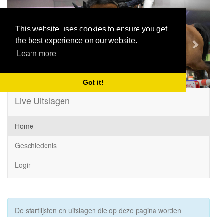
Previous
Next
This website uses cookies to ensure you get
the best experience on our website.
Learn more
Got it!
Live Uitslagen
Home
Geschiedenis
Login
De startlijsten en uitslagen die op deze pagina worden