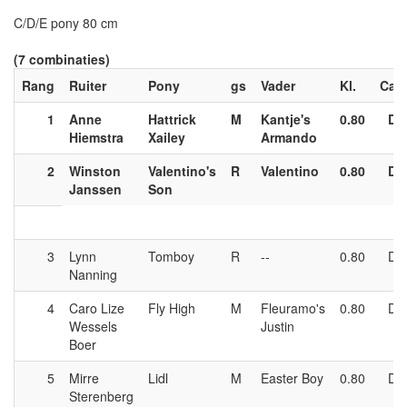
C/D/E pony 80 cm
(7 combinaties)
Rang
Ruiter
Pony
gs
Vader
Kl.
Cat.
1
Anne
Hattrick
M
Kantje's
0.80
D
Hiemstra
Xailey
Armando
2
Winston
Valentino's
R
Valentino
0.80
D
Janssen
Son
3
Lynn
Tomboy
R
--
0.80
D
Nanning
4
Caro Lize
Fly High
M
Fleuramo's
0.80
D
Wessels
Justin
Boer
5
Mirre
Lidl
M
Easter Boy
0.80
D
Sterenberg