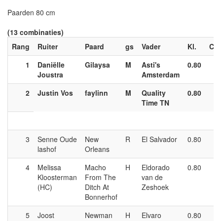
Paarden 80 cm
(13 combinaties)
Rang
Ruiter
Paard
gs
Vader
Kl.
Cat
1
Daniëlle
Gilaysa
M
Asti's
0.80
P
Joustra
Amsterdam
2
Justin Vos
faylinn
M
Quality
0.80
P
Time TN
3
Senne Oude
New
R
El Salvador
0.80
P
lashof
Orleans
4
Melissa
Macho
H
Eldorado
0.80
P
Kloosterman
From The
van de
(HC)
Ditch At
Zeshoek
Bonnerhof
5
Joost
Newman
H
Elvaro
0.80
P