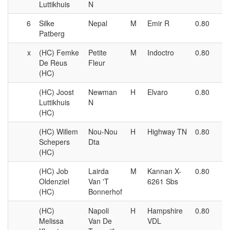
Luttikhuis
N
6
Silke
Nepal
M
Emir R
0.80
P
Patberg
x
(HC) Femke
Petite
M
Indoctro
0.80
P
De Reus
Fleur
(HC)
(HC) Joost
Newman
H
Elvaro
0.80
P
Luttikhuis
N
(HC)
(HC) Willem
Nou-Nou
H
Highway TN
0.80
P
Schepers
Dta
(HC)
(HC) Job
Lairda
M
Kannan X-
0.80
P
Oldenziel
Van 'T
6261 Sbs
(HC)
Bonnerhof
(HC)
Napoli
H
Hampshire
0.80
P
Melissa
Van De
VDL