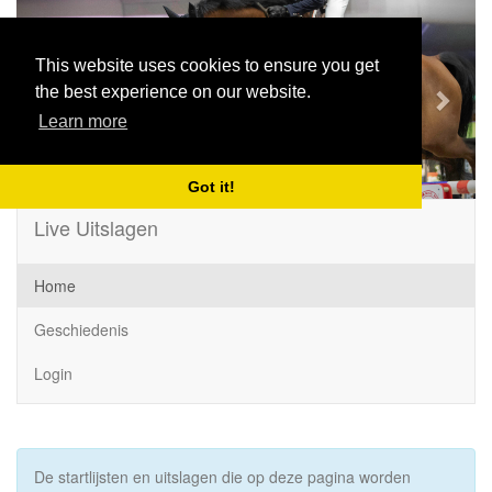
Previous
Next
This website uses cookies to ensure you get
the best experience on our website.
Learn more
Got it!
Live Uitslagen
Home
Geschiedenis
Login
De startlijsten en uitslagen die op deze pagina worden