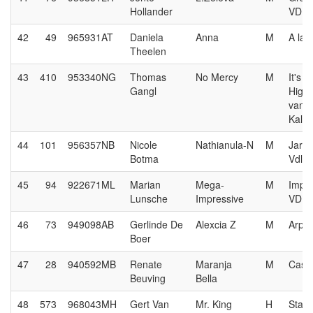
Hollander
VDL
42
49
965931AT
Daniela
Anna
M
A la 
Theelen
43
410
953340NG
Thomas
No Mercy
M
It's
Gangl
Highl
van 
Kalev
44
101
956357NB
Nicole
Nathianula-N
M
Jard
Botma
Vdl
45
94
922671ML
Marian
Mega-
M
Impre
Lunsche
Impressive
VDL
46
73
949098AB
Gerlinde De
Alexcia Z
M
Arpe
Boer
47
28
940592MB
Renate
Maranja
M
Casa
Beuving
Bella
48
573
968043MH
Gert Van
Mr. King
H
Stakk