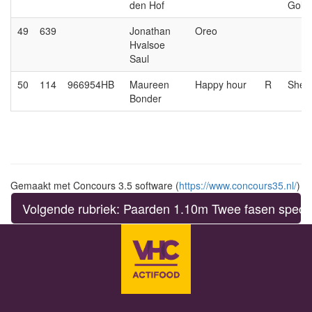
den Hof
Gold
49
639
Jonathan
Oreo
Hvalsoe
Saul
50
114
966954HB
Maureen
Happy hour
R
Sher
Bonder
Gemaakt met Concours 3.5 software (
https://www.concours35.nl/
)
Volgende rubriek: Paarden 1.10m Twee fasen specia