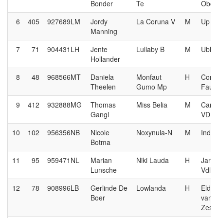
Bonder
Te
Obol
6
405
927689LM
Jordy
La Coruna V
M
Up T
Manning
7
71
904431LH
Jente
Lullaby B
M
Uble
Hollander
8
48
968566MT
Daniela
Monfaut
H
Comm
Theelen
Gumo Mp
Faut
9
412
932888MG
Thomas
Miss Belia
M
Carre
Gangl
VDL
10
102
956356NB
Nicole
Noxynula-N
M
Indoc
Botma
11
95
959471NL
Marian
Niki Lauda
H
Jard
Lunsche
Vdl
12
78
908996LB
Gerlinde De
Lowlanda
H
Eldo
Boer
van 
Zesh