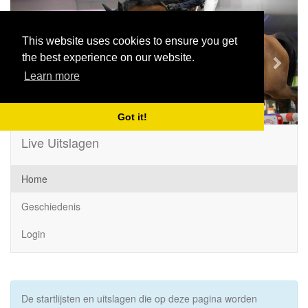
Previous
Next
This website uses cookies to ensure you get
the best experience on our website.
Learn more
Got it!
Live Uitslagen
Home
Geschiedenis
Login
De startlijsten en uitslagen die op deze pagina worden