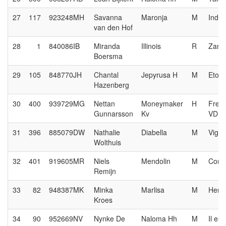
27
117
923248MH
Savanna
Maronja
M
Indoc
van den Hof
28
1
840086IB
Miranda
Illinois
R
Zamb
Boersma
29
105
848770JH
Chantal
Jepyrusa H
M
Etoul
Hazenberg
30
400
939729MG
Nettan
Moneymaker
H
Free
Gunnarsson
Kv
VDL
31
396
885079DW
Nathalie
Diabella
M
Vigar
Wolthuis
32
401
919605MR
Niels
Mendolin
M
Conn
Remijn
33
82
948387MK
Minka
Marlisa
M
Herm
Kroes
34
90
952669NV
Nynke De
Naloma Hh
M
Il est