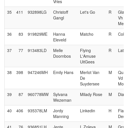
Vries
35
411
932898LG
Christoff
Let's Go
R
Glas
Gangl
Vh
Merel
36
83
919829ME
Hanna
Matcho
R
Cohi
Eleveld
37
77
913483LD
Melle
Flying
R
Lato
Doornbos
L'Amuse
UitGees
38
398
947246MH
Emily Hans
Merlot Van
M
Quas
De
Vd
Suydersee
Mole
39
87
960778MW
Sylvana
Milady Rose
M
Diar
Wezeman
40
406
935378LM
Jordy
Linkedin
H
Flam
Manning
Desem
41
76
936851LH
Jente
L.Zoleva
M
Gran