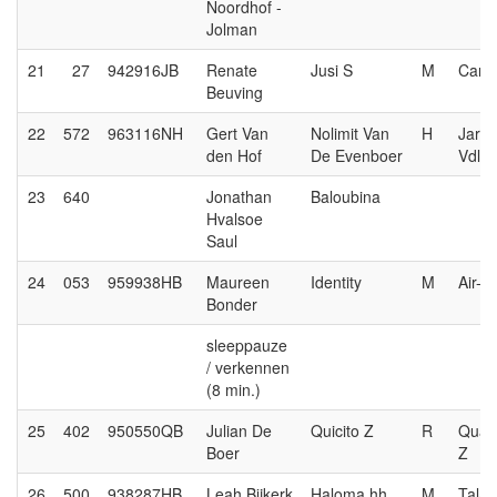
Noordhof -
Jolman
21
27
942916JB
Renate
Jusi S
M
Cana
Beuving
22
572
963116NH
Gert Van
Nolimit Van
H
Jard
den Hof
De Evenboer
Vdl
23
640
Jonathan
Baloubina
Hvalsoe
Saul
24
053
959938HB
Maureen
Identity
M
Air-J
Bonder
sleeppauze
/ verkennen
(8 min.)
25
402
950550QB
Julian De
Quicito Z
R
Quas
Boer
Z
26
500
938287HB
Leah Bijkerk
Haloma hh
M
Talan