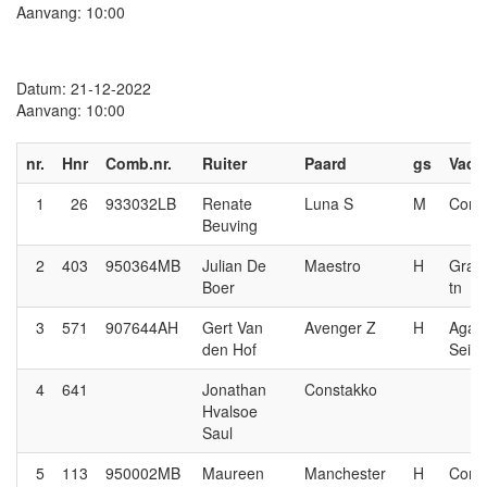
Aanvang: 10:00
Datum: 21-12-2022
Aanvang: 10:00
nr.
Hnr
Comb.nr.
Ruiter
Paard
gs
Vade
1
26
933032LB
Renate
Luna S
M
Conn
Beuving
2
403
950364MB
Julian De
Maestro
H
Gran
Boer
tn
3
571
907644AH
Gert Van
Avenger Z
H
Agani
den Hof
Seig
4
641
Jonathan
Constakko
Hvalsoe
Saul
5
113
950002MB
Maureen
Manchester
H
Corn