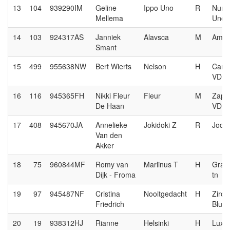
13
104
939290IM
Geline
Ippo Uno
R
Nume
Mellema
Uno
14
103
924317AS
Janniek
Alavsca
M
Amar
Smant
15
499
955638NW
Bert Wierts
Nelson
H
Carre
VDL
16
116
945365FH
Nikki Fleur
Fleur
M
Zapa
De Haan
VDL
17
408
945670JA
Annelieke
Jokidoki Z
R
Jodo
Van den
Akker
18
75
960844MF
Romy van
Marlinus T
H
Gran
Dijk - Froma
tn
19
97
945487NF
Cristina
Nooitgedacht
H
Ziroc
Friedrich
Blue
20
19
938312HJ
Rianne
Helsinki
H
Lux