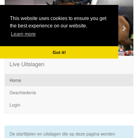
Previous
Next
This website uses cookies to ensure you get
the best experience on our website.
Learn more
Got it!
Live Uitslagen
Home
Geschiedenis
Login
De startlijsten en uitslagen die op deze pagina worden