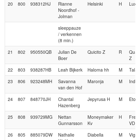
20
800
938312HJ
Rianne
Helsinki
H
Lux
Noordhof -
Jolman
sleeppauze
/ verkennen
(8 min.)
21
802
950550QB
Julian De
Quicito Z
R
Quas
Boer
Z
22
803
938287HB
Leah Bijkerk
Haloma hh
M
Talan
23
806
923248MH
Savanna
Maronja
M
Indoc
van den Hof
24
807
848770JH
Chantal
Jepyrusa H
M
Etoul
Hazenberg
25
808
939729MG
Nettan
Moneymaker
H
Free
Gunnarsson
Kv
VDL
26
805
885079DW
Nathalie
Diabella
M
Vigar