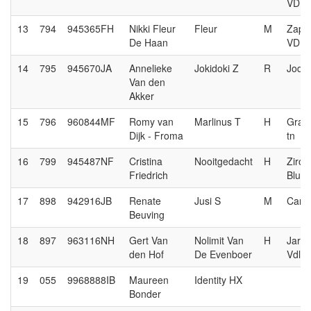
VDL
13
794
945365FH
Nikki Fleur
Fleur
M
Zapa
De Haan
VDL
14
795
945670JA
Annelieke
Jokidoki Z
R
Jodo
Van den
Akker
15
796
960844MF
Romy van
Marlinus T
H
Gran
Dijk - Froma
tn
16
799
945487NF
Cristina
Nooitgedacht
H
Ziroc
Friedrich
Blue
17
898
942916JB
Renate
Jusi S
M
Cana
Beuving
18
897
963116NH
Gert Van
Nolimit Van
H
Jard
den Hof
De Evenboer
Vdl
19
055
9968888IB
Maureen
Identity HX
Bonder