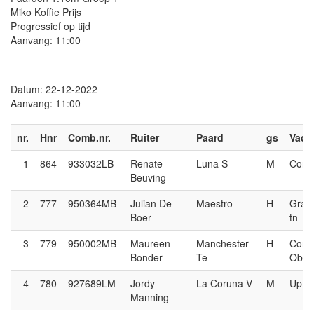
Miko Koffie Prijs
Progressief op tijd
Aanvang: 11:00
Datum: 22-12-2022
Aanvang: 11:00
nr.
Hnr
Comb.nr.
Ruiter
Paard
gs
Vade
1
864
933032LB
Renate
Luna S
M
Conn
Beuving
2
777
950364MB
Julian De
Maestro
H
Gran
Boer
tn
3
779
950002MB
Maureen
Manchester
H
Corn
Bonder
Te
Obol
4
780
927689LM
Jordy
La Coruna V
M
Up T
Manning