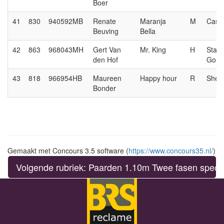
Boer
41
830
940592MB
Renate
Maranja
M
Casa
Beuving
Bella
42
863
968043MH
Gert Van
Mr. King
H
Stakk
den Hof
Gold
43
818
966954HB
Maureen
Happy hour
R
Sher
Bonder
Gemaakt met Concours 3.5 software (
https://www.concours35.nl/
)
Volgende rubriek: Paarden 1.10m Twee fasen specia