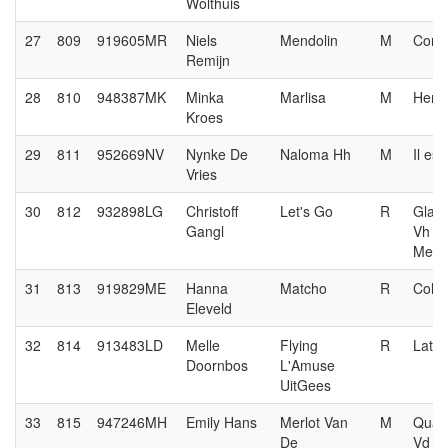
Wolthuis
27
809
919605MR
Niels
Mendolin
M
Conn
Remijn
28
810
948387MK
Minka
Marlisa
M
Herm
Kroes
29
811
952669NV
Nynke De
Naloma Hh
M
Il est
Vries
30
812
932898LG
Christoff
Let's Go
R
Glas
Gangl
Vh
Merel
31
813
919829ME
Hanna
Matcho
R
Cohi
Eleveld
32
814
913483LD
Melle
Flying
R
Lato
Doornbos
L'Amuse
UitGees
33
815
947246MH
Emily Hans
Merlot Van
M
Quas
De
Vd