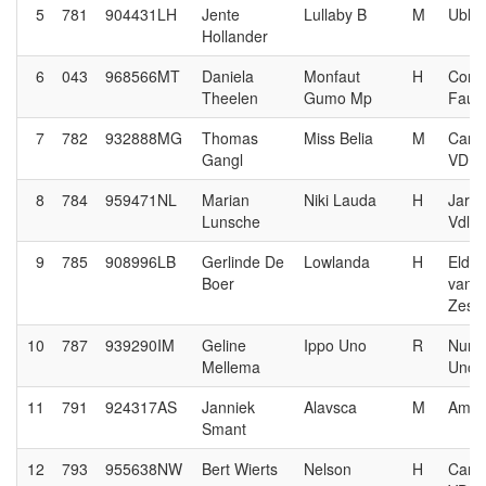
5
781
904431LH
Jente
Lullaby B
M
Uble
Hollander
6
043
968566MT
Daniela
Monfaut
H
Comm
Theelen
Gumo Mp
Faut
7
782
932888MG
Thomas
Miss Belia
M
Carre
Gangl
VDL
8
784
959471NL
Marian
Niki Lauda
H
Jard
Lunsche
Vdl
9
785
908996LB
Gerlinde De
Lowlanda
H
Eldo
Boer
van 
Zesh
10
787
939290IM
Geline
Ippo Uno
R
Nume
Mellema
Uno
11
791
924317AS
Janniek
Alavsca
M
Amar
Smant
12
793
955638NW
Bert Wierts
Nelson
H
Carre