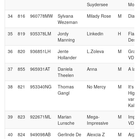
Suydersee
Mole
34
816
960778MW
Sylvana
Milady Rose
M
Diar
Wezeman
35
819
935378LM
Jordy
Linkedin
H
Flam
Manning
Desem
36
820
936851LH
Jente
L.Zoleva
M
Gran
Hollander
VDL
37
855
965931AT
Daniela
Anna
M
A la 
Theelen
38
821
953340NG
Thomas
No Mercy
M
It's
Gangl
Highl
van 
Kalev
39
823
922671ML
Marian
Mega-
M
Impre
Lunsche
Impressive
VDL
40
824
949098AB
Gerlinde De
Alexcia Z
M
Arpe