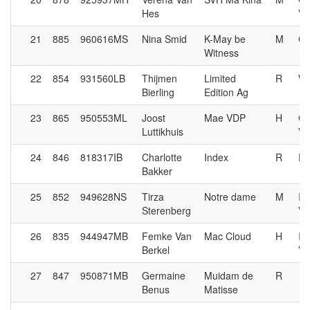
Hes
V
21
885
960616MS
Nina Smid
K-May be
M
Cr
Witness
22
854
931560LB
Thijmen
Limited
R
We
Bierling
Edition Ag
23
865
950553ML
Joost
Mae VDP
H
Gl
Luttikhuis
V
24
846
818317IB
Charlotte
Index
R
De
Bakker
25
852
949628NS
Tirza
Notre dame
M
Im
Sterenberg
V
26
835
944947MB
Femke Van
Mac Cloud
H
Im
Berkel
V
27
847
950871MB
Germaine
Muidam de
R
Benus
Matisse