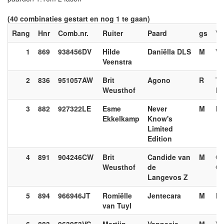
(40 combinaties gestart en nog 1 te gaan)
Rang
Hnr
Comb.nr.
Ruiter
Paard
gs
Va
1
869
938456DV
Hilde
Daniëlla DLS
M
Va
Veenstra
2
836
951057AW
Brit
Agono
R
To
Weusthof
Ri
3
882
927322LE
Esme
Never
M
Nu
Ekkelkamp
Know's
Limited
Edition
4
891
904246CW
Brit
Candide van
M
Ca
Weusthof
de
Go
Langevos Z
5
894
966946JT
Romiëlle
Jentecara
M
Et
van Tuyl