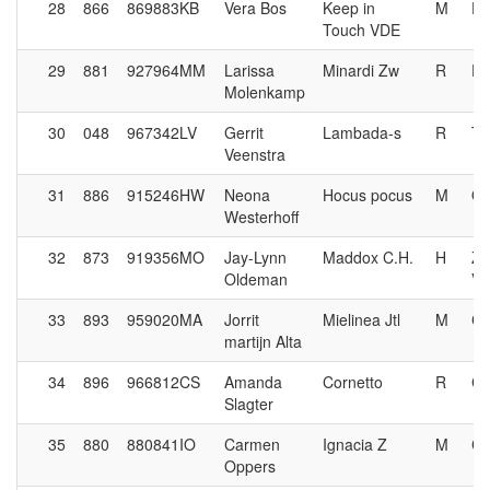
28
866
869883KB
Vera Bos
Keep in
M
Da
Touch VDE
29
881
927964MM
Larissa
Minardi Zw
R
Do
Molenkamp
30
048
967342LV
Gerrit
Lambada-s
R
To
Veenstra
31
886
915246HW
Neona
Hocus pocus
M
Qu
Westerhoff
32
873
919356MO
Jay-Lynn
Maddox C.H.
H
Za
Oldeman
V
33
893
959020MA
Jorrit
Mielinea Jtl
M
Ca
martijn Alta
34
896
966812CS
Amanda
Cornetto
R
C
Slagter
35
880
880841IO
Carmen
Ignacia Z
M
Ca
Oppers