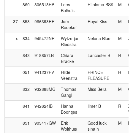
860
806518HB
Loes
Hitoloma BSK
M
Ca
Bolhuis
37
853
966393RR
Jorn
Royal Kiss
M
Ma
Redeker
x
834
945472NR
Wytze-jan
Nelena Blue
M
Zi
Riedstra
843
918857LB
Chiara
Lancaster B
R
Co
Bracke
051
941237PV
Hilde
PRINCE
H
Fo
Veenstra
PLEASURE
832
932888MG
Thomas
Miss Belia
M
Ca
Gangl
841
942624IB
Hanna
Ilmer B
R
Za
Boontjes
V
851
903417GW
Erik
Good luck
M
Na
Wolthuis
sina h