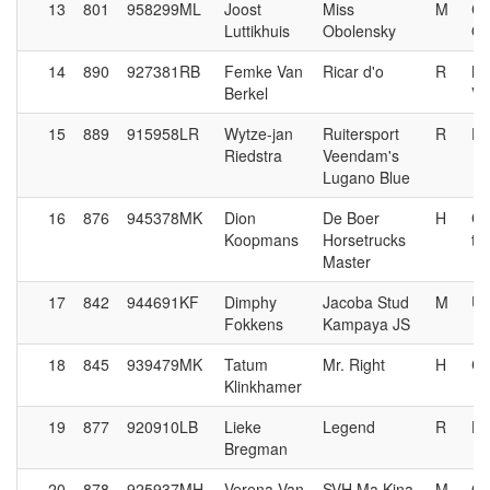
13
801
958299ML
Joost
Miss
M
Co
Luttikhuis
Obolensky
Ob
14
890
927381RB
Femke Van
Ricar d'o
R
Na
Berkel
Vi
15
889
915958LR
Wytze-jan
Ruitersport
R
Do
Riedstra
Veendam's
Lugano Blue
16
876
945378MK
Dion
De Boer
H
Gr
Koopmans
Horsetrucks
tn
Master
17
842
944691KF
Dimphy
Jacoba Stud
M
Up
Fokkens
Kampaya JS
18
845
939479MK
Tatum
Mr. Right
H
Ca
Klinkhamer
19
877
920910LB
Lieke
Legend
R
Hi
Bregman
20
878
925937MH
Verena Van
SVH Ma Kina
M
Gr