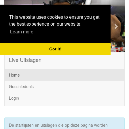
Previous
Next
This website uses cookies to ensure you get
the best experience on our website.
Learn more
Got it!
Live Uitslagen
Home
Geschiedenis
Login
De startlijsten en uitslagen die op deze pagina worden