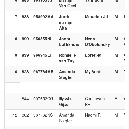
6
883
963953VG
Martijn
Vannacia
M
Va
Van Geel
7
838
958992MA
Jorrit
Metarina Jtl
M
Da
martijn
Alta
8
899
950555NL
Joost
Nena
M
Co
Luttikhuis
D'Obolensky
Ob
9
839
966945LT
Romiëlle
Lorett-M
M
Gr
van Tuyl
V
10
828
967764MS
Amanda
My Verdi
M
Ve
Slagter
11
844
907652CG
Illyssia
Cannavaro
R
Ca
Gijsen
BH
12
862
967762NS
Amanda
Naomi R
M
Ve
Slagter