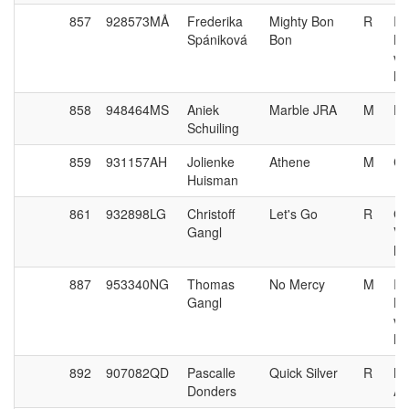
857
928573MÅ
Frederika
Mighty Bon
R
It'
Spániková
Bon
Hi
va
Ka
858
948464MS
Aniek
Marble JRA
M
Em
Schuiling
859
931157AH
Jolienke
Athene
M
Ca
Huisman
861
932898LG
Christoff
Let's Go
R
Gl
Gangl
Vh
Me
887
953340NG
Thomas
No Mercy
M
It'
Gangl
Hi
va
Ka
892
907082QD
Pascalle
Quick Silver
R
Br
Donders
Ad