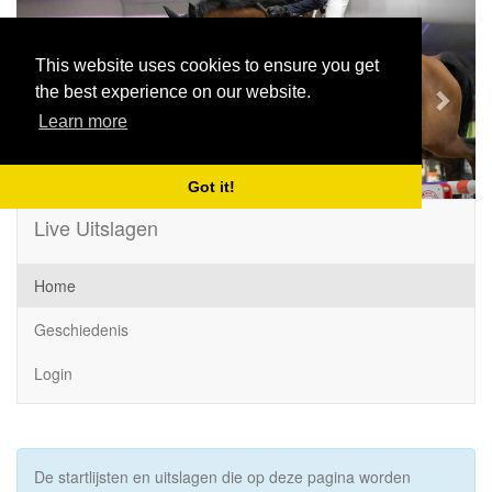
Previous
Next
This website uses cookies to ensure you get
the best experience on our website.
Learn more
Got it!
Live Uitslagen
Home
Geschiedenis
Login
De startlijsten en uitslagen die op deze pagina worden