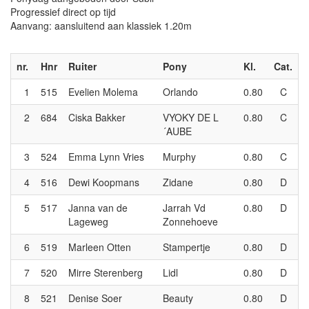
Progressief direct op tijd
Aanvang: aansluitend aan klassiek 1.20m
nr.
Hnr
Ruiter
Pony
Kl.
Cat.
1
515
Evelien Molema
Orlando
0.80
C
2
684
Ciska Bakker
VYOKY DE L
0.80
C
´AUBE
3
524
Emma Lynn Vries
Murphy
0.80
C
4
516
Dewi Koopmans
Zidane
0.80
D
5
517
Janna van de
Jarrah Vd
0.80
D
Lageweg
Zonnehoeve
6
519
Marleen Otten
Stampertje
0.80
D
7
520
Mirre Sterenberg
Lidl
0.80
D
8
521
Denise Soer
Beauty
0.80
D