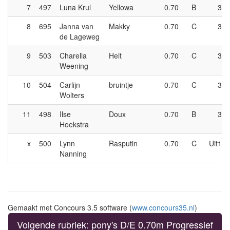
7
497
Luna Krul
Yellowa
0.70
B
32
8
695
Janna van
Makky
0.70
C
32
de Lageweg
9
503
Charella
Heit
0.70
C
32
Weening
10
504
Carlijn
bruintje
0.70
C
32
Wolters
11
498
Ilse
Doux
0.70
B
32
Hoekstra
x
500
Lynn
Rasputin
0.70
C
Uit11
Nanning
Gemaakt met Concours 3.5 software (
www.concours35.nl
)
Volgende rubriek: pony's D/E 0.70m Progressief