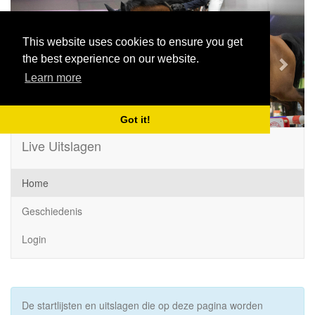
Previous
Next
This website uses cookies to ensure you get
the best experience on our website.
Learn more
Got it!
Live Uitslagen
Home
Geschiedenis
Login
De startlijsten en uitslagen die op deze pagina worden