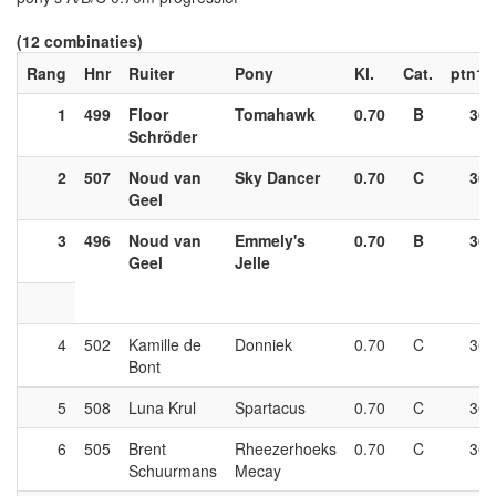
(12 combinaties)
Rang
Hnr
Ruiter
Pony
Kl.
Cat.
ptn1
1
499
Floor
Tomahawk
0.70
B
36
Schröder
2
507
Noud van
Sky Dancer
0.70
C
36
Geel
3
496
Noud van
Emmely's
0.70
B
36
Geel
Jelle
4
502
Kamille de
Donniek
0.70
C
36
Bont
5
508
Luna Krul
Spartacus
0.70
C
36
6
505
Brent
Rheezerhoeks
0.70
C
36
Schuurmans
Mecay