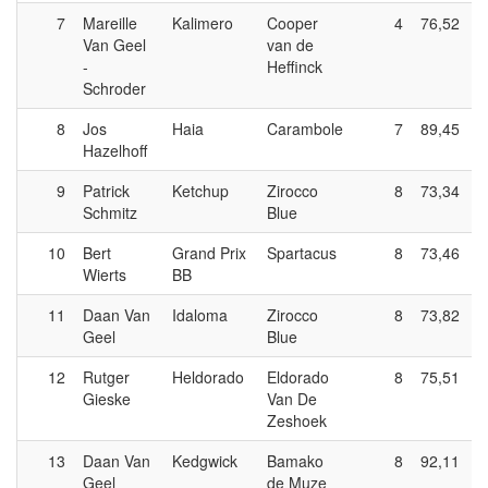
7
Mareille
Kalimero
Cooper
4
76,52
Van Geel
van de
-
Heffinck
Schroder
8
Jos
Haia
Carambole
7
89,45
Hazelhoff
9
Patrick
Ketchup
Zirocco
8
73,34
Schmitz
Blue
10
Bert
Grand Prix
Spartacus
8
73,46
Wierts
BB
11
Daan Van
Idaloma
Zirocco
8
73,82
Geel
Blue
12
Rutger
Heldorado
Eldorado
8
75,51
Gieske
Van De
Zeshoek
13
Daan Van
Kedgwick
Bamako
8
92,11
Geel
de Muze