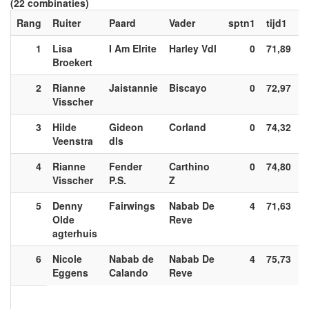
(22 combinaties)
Rang
Ruiter
Paard
Vader
sptn1
tijd1
s
1
Lisa
I Am Elrite
Harley Vdl
0
71,89
Broekert
2
Rianne
Jaistannie
Biscayo
0
72,97
Visscher
3
Hilde
Gideon
Corland
0
74,32
Veenstra
dls
4
Rianne
Fender
Carthino
0
74,80
Visscher
P.S.
Z
5
Denny
Fairwings
Nabab De
4
71,63
Olde
Reve
agterhuis
6
Nicole
Nabab de
Nabab De
4
75,73
Eggens
Calando
Reve