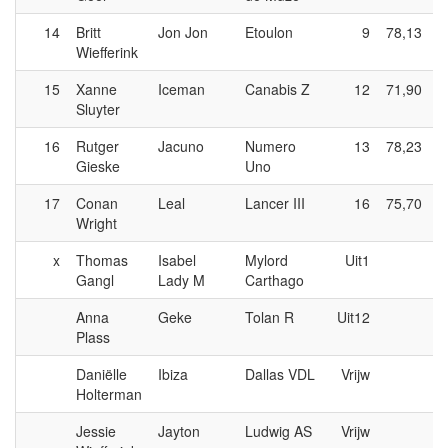
14
Britt
Jon Jon
Etoulon
9
78,13
Wiefferink
15
Xanne
Iceman
Canabis Z
12
71,90
Sluyter
16
Rutger
Jacuno
Numero
13
78,23
Gieske
Uno
17
Conan
Leal
Lancer III
16
75,70
Wright
x
Thomas
Isabel
Mylord
Uit1
Gangl
Lady M
Carthago
Anna
Geke
Tolan R
Uit12
Plass
Daniëlle
Ibiza
Dallas VDL
Vrijw
Holterman
Jessie
Jayton
Ludwig AS
Vrijw