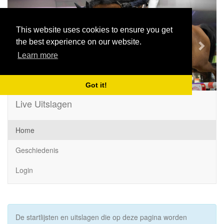
Previous
Next
This website uses cookies to ensure you get
the best experience on our website.
Learn more
Got it!
Live Uitslagen
Home
Geschiedenis
Login
De startlijsten en uitslagen die op deze pagina worden