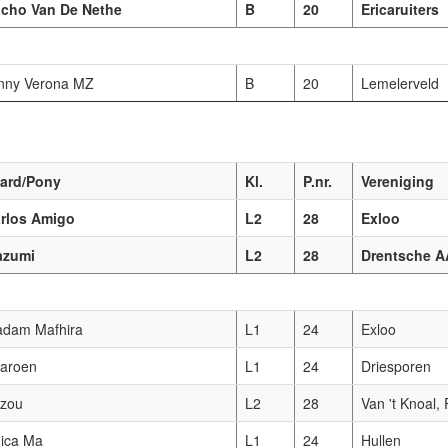
cho Van De Nethe
B
20
Ericaruiters
nny Verona MZ
B
20
Lemelerveld
ard/Pony
Kl.
P.nr.
Vereniging
rlos Amigo
L2
28
Exloo
azumi
L2
28
Drentsche A
dam Mafhira
L1
24
Exloo
aroen
L1
24
Driesporen
zou
L2
28
Van 't Knoal, 
ica Ma
L1
24
Hullen