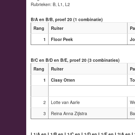
Rubrieken: B, L1, L2
B/A en B/B, proef 20 (1 combinatie)
Rang
Ruiter
Pa
1
Floor Peek
Jo
B/C en B/D en B/E, proef 20 (3 combinaties)
Rang
Ruiter
Pa
1
Cissy Otten
To
2
Lotte van Aarle
We
3
Reina Anna Zijlstra
Ba
L1/A en L1/B en L1/C en L1/D en L1/E en L2/A en L