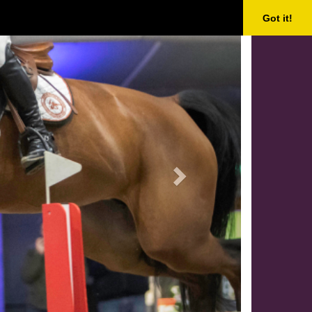
Next
Got it!