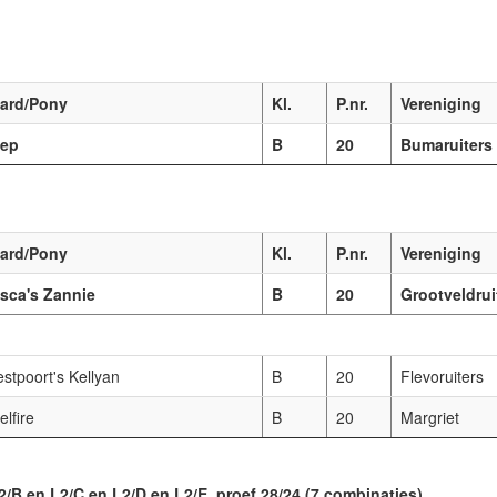
ard/Pony
Kl.
P.nr.
Vereniging
ep
B
20
Bumaruiters
ard/Pony
Kl.
P.nr.
Vereniging
sca's Zannie
B
20
Grootveldrui
stpoort's Kellyan
B
20
Flevoruiters
elfire
B
20
Margriet
2/B en L2/C en L2/D en L2/E, proef 28/24 (7 combinaties)