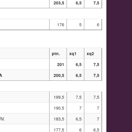
203,5
6,5
7,5
176
5
6
ptn.
xq1
xq2
201
6,5
7,5
A
200,5
6,5
7,5
199,5
7,5
7,5
190,5
7
7
RV.
183,5
6,5
7
177,5
6
6,5