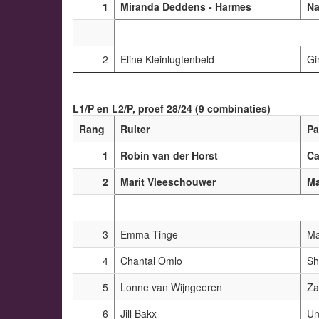
1
Miranda Deddens - Harmes
Na
2
Eline Kleinlugtenbeld
Gi
L1/P en L2/P, proef 28/24 (9 combinaties)
Rang
Ruiter
Pa
1
Robin van der Horst
Ca
2
Marit Vleeschouwer
M
3
Emma Tinge
Ma
4
Chantal Omlo
Sh
5
Lonne van Wijngeeren
Za
6
Jill Bakx
Un