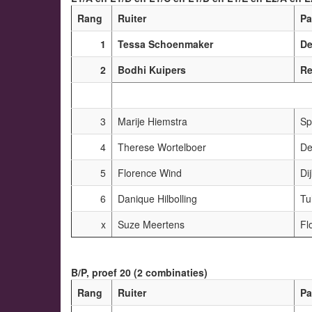
Rang
Ruiter
Pa
1
Tessa Schoenmaker
D
2
Bodhi Kuipers
Re
3
Marije Hiemstra
Sp
4
Therese Wortelboer
De
5
Florence Wind
Di
6
Danique Hilbolling
Tu
x
Suze Meertens
Fl
B/P, proef 20 (2 combinaties)
Rang
Ruiter
Pa