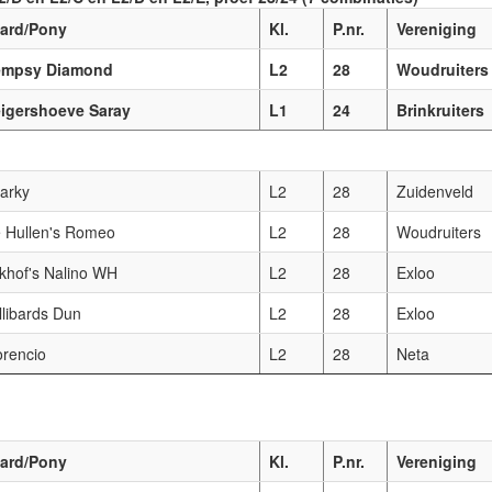
ard/Pony
Kl.
P.nr.
Vereniging
empsy Diamond
L2
28
Woudruiters
igershoeve Saray
L1
24
Brinkruiters
arky
L2
28
Zuidenveld
 Hullen's Romeo
L2
28
Woudruiters
jkhof's Nalino WH
L2
28
Exloo
llibards Dun
L2
28
Exloo
orencio
L2
28
Neta
ard/Pony
Kl.
P.nr.
Vereniging