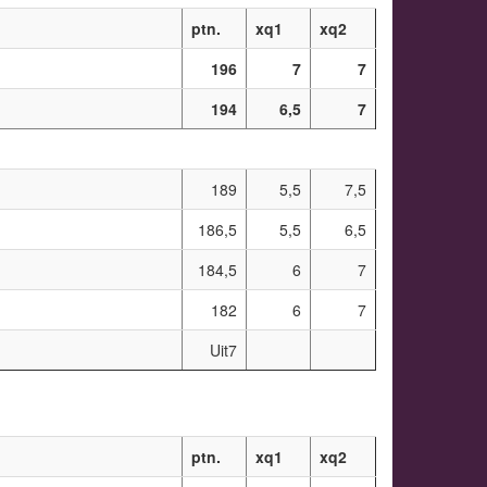
ptn.
xq1
xq2
196
7
7
194
6,5
7
189
5,5
7,5
186,5
5,5
6,5
184,5
6
7
182
6
7
Uit7
ptn.
xq1
xq2