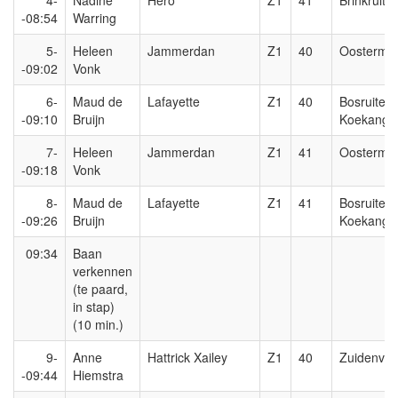
4-
Nadine
Hero
Z1
41
Brinkruiter
-08:54
Warring
5-
Heleen
Jammerdan
Z1
40
Oostermo
-09:02
Vonk
6-
Maud de
Lafayette
Z1
40
Bosruiters
-09:10
Bruijn
Koekange
7-
Heleen
Jammerdan
Z1
41
Oostermo
-09:18
Vonk
8-
Maud de
Lafayette
Z1
41
Bosruiters
-09:26
Bruijn
Koekange
09:34
Baan
verkennen
(te paard,
in stap)
(10 min.)
9-
Anne
Hattrick Xailey
Z1
40
Zuidenvel
-09:44
Hiemstra