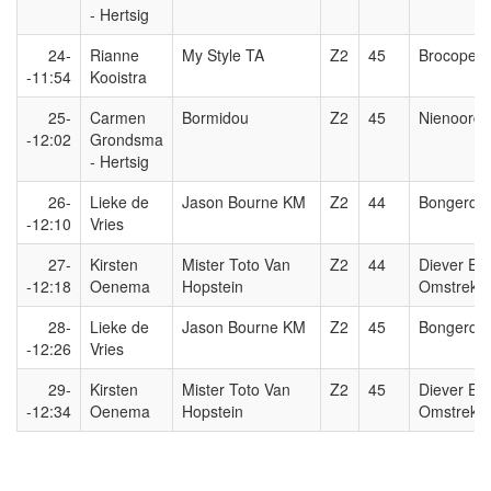
- Hertsig
24-
Rianne
My Style TA
Z2
45
Brocope
-11:54
Kooistra
25-
Carmen
Bormidou
Z2
45
Nienoord
-12:02
Grondsma
- Hertsig
26-
Lieke de
Jason Bourne KM
Z2
44
Bongerd
-12:10
Vries
27-
Kirsten
Mister Toto Van
Z2
44
Diever En
-12:18
Oenema
Hopstein
Omstreke
28-
Lieke de
Jason Bourne KM
Z2
45
Bongerd
-12:26
Vries
29-
Kirsten
Mister Toto Van
Z2
45
Diever En
-12:34
Oenema
Hopstein
Omstreke