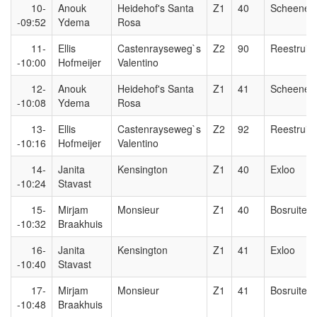
10-
Anouk
Heidehof's Santa
Z1
40
Scheeneru
-09:52
Ydema
Rosa
11-
Ellis
Castenrayseweg`s
Z2
90
Reestruite
-10:00
Hofmeijer
Valentino
12-
Anouk
Heidehof's Santa
Z1
41
Scheeneru
-10:08
Ydema
Rosa
13-
Ellis
Castenrayseweg`s
Z2
92
Reestruite
-10:16
Hofmeijer
Valentino
14-
Janita
Kensington
Z1
40
Exloo
-10:24
Stavast
15-
Mirjam
Monsieur
Z1
40
Bosruiters
-10:32
Braakhuis
16-
Janita
Kensington
Z1
41
Exloo
-10:40
Stavast
17-
Mirjam
Monsieur
Z1
41
Bosruiters
-10:48
Braakhuis