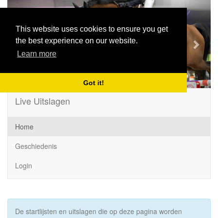
Previous
Next
This website uses cookies to ensure you get
the best experience on our website.
Learn more
Got it!
Live Uitslagen
Home
Geschiedenis
Login
De startlijsten en uitslagen die op deze pagina worden