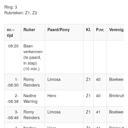
Ring: 3
Rubrieken: Z1, Z2
nr.--
Ruiter
Paard/Pony
Kl.
P.nr.
Verenigin
tijd
08:20
Baan
verkennen
(te paard,
in stap)
(10 min.)
1-
Romy
Limosa
Z1
40
Boekweitru
-08:30
Reinders
2-
Nadine
Hero
Z1
40
Brinkruiter
-08:38
Warring
3-
Romy
Limosa
Z1
41
Boekweitru
-08:46
Reinders