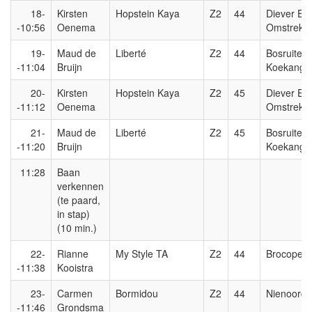
18-
Kirsten
Hopstein Kaya
Z2
44
Diever En
-10:56
Oenema
Omstreke
19-
Maud de
Liberté
Z2
44
Bosruiters
-11:04
Bruijn
Koekange
20-
Kirsten
Hopstein Kaya
Z2
45
Diever En
-11:12
Oenema
Omstreke
21-
Maud de
Liberté
Z2
45
Bosruiters
-11:20
Bruijn
Koekange
11:28
Baan
verkennen
(te paard,
in stap)
(10 min.)
22-
Rianne
My Style TA
Z2
44
Brocope
-11:38
Kooistra
23-
Carmen
Bormidou
Z2
44
Nienoord
-11:46
Grondsma