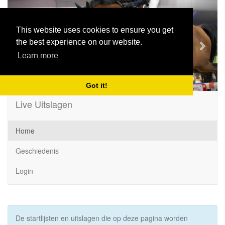
Previous
Next
This website uses cookies to ensure you get
the best experience on our website.
Learn more
Got it!
Live Uitslagen
Home
Geschiedenis
Login
De startlijsten en uitslagen die op deze pagina worden