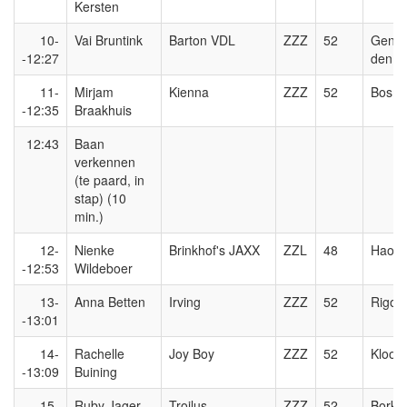
Kersten
10-
Vai Bruntink
Barton VDL
ZZZ
52
Gener
-12:27
den B
11-
Mirjam
Kienna
ZZZ
52
Bosrui
-12:35
Braakhuis
12:43
Baan
verkennen
(te paard, in
stap) (10
min.)
12-
Nienke
Brinkhof's JAXX
ZZL
48
Haole
-12:53
Wildeboer
13-
Anna Betten
Irving
ZZZ
52
Rigole
-13:01
14-
Rachelle
Joy Boy
ZZZ
52
Kloost
-13:09
Buining
15-
Ruby Jager
Troilus
ZZZ
52
Borker