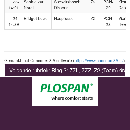
23-
Sophie van
Speycksbosch
Z2
PON-
Klein
-14:21
Norel
Dickens
I-22
Dappe
24-
Bridget Lock
Nespresso
Z2
PON-
Vier
-14:29
I-22
Heems
Gemaakt met Concours 3.5 software (
https://www.concours35.nl/
)
Volgende rubriek: Ring 2: ZZL, ZZZ, Z2 (Team) dres