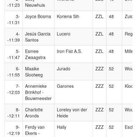
-11:23
Nieuwhuis
3-
Joyce Bosma
Koriena Sih
ZZL
48
Zuide
-11:31
4-
Jesús Garcia
Lucero
ZZL
48
Regge
-11:39
Santos
5-
Esmee
Iron Fist A.S.
ZZL
48
Millen
-11:47
Zwaagstra
6-
Maaike
Jurado
ZZZ
52
Woudr
-11:55
Slootweg
7-
Annemieke
Garones
ZZZ
52
Kloost
-12:03
Brinkhof -
Bouwmeester
8-
Charlotte
Loreley von der
ZZZ
52
Woudr
-12:11
Aronds
Heide
9-
Ferdy van
Haily
ZZZ
52
Eschru
-12:19
Ekeris -