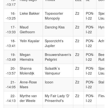
-13:17
16-
Lieke Bakker
Topsvoorter
Z2
PON-
Sjaer
-13:25
Monopoly
I-22
Liauc
17-
Maud
Dancing Kiss
Z2
PON-
Hynste
-13:33
Giethoorn
I-22
18-
Yelin Kayalar
Spoorzicht's
Z2
PON-
Achter
-13:41
Jupiler
I-22
19-
Megan
Brouwershaven's
Z2
PON-
Beems
-13:49
Hiemstra
Peligrini
I-22
Ruiter
20-
Shanna
Sulaatik`s
Z2
PON-
Sjaer
-13:57
Molendijk
Vainqueur
I-22
Liauc
21-
Anne-Rose
Icoon
Z2
PON-
Stal R
-14:05
Maes
I-22
22-
Myrthe van
My Fair Lady 'D'
Z2
PON-
Flevor
-14:13
der Weele
Prinsenhof's
I-22