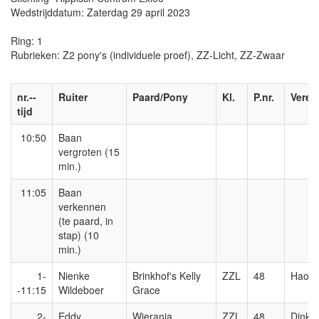
Wedstrijddatum: Zaterdag 29 april 2023
Ring: 1
Rubrieken: Z2 pony's (individuele proef), ZZ-Licht, ZZ-Zwaar
nr.--
Ruiter
Paard/Pony
Kl.
P.nr.
Veren
tijd
10:50
Baan
vergroten (15
min.)
11:05
Baan
verkennen
(te paard, in
stap) (10
min.)
1-
Nienke
Brinkhof's Kelly
ZZL
48
Haole
-11:15
Wildeboer
Grace
2-
Eddy
Wierania
ZZL
48
Dinkel