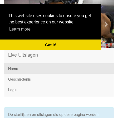
Previous
Next
This website uses cookies to ensure you get
the best experience on our website.
Learn more
Got it!
Live Uitslagen
Home
Geschiedenis
Login
De startlijsten en uitslagen die op deze pagina worden