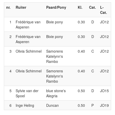
nr.
Ruiter
Paard/Pony
Kl.
Cat.
L-
Cat.
1
Frédérique van
Bixie pony
0.30
D
JO12
Asperen
2
Frédérique van
Bixie pony
0.30
D
JO12
Asperen
3
Olivia Schimmel
Samorens
0.40
C
JO12
Katelynn's
Rambo
4
Olivia Schimmel
Samorens
0.40
C
JO12
Katelynn's
Rambo
5
Sylvie van der
blue stone's
0.50
D
JO15
Spoel
Alegria
6
Inge Heling
Duncan
0.50
P
JO19