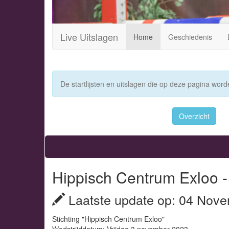
Live Uitslagen
Home
Geschiedenis
De startlijsten en uitslagen die op deze pagina worde
Overzicht
Hippisch Centrum Exloo -
Laatste update op: 04 Nove
Stichting "Hippisch Centrum Exloo"
Wedstrijddatum: Vrijdag 3 november 2023