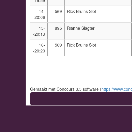
-19:59
14-
569
Rick Bruins Slot
-20:06
15-
895
Rianne Slagter
-20:13
16-
569
Rick Bruins Slot
-20:20
Gemaakt met Concours 3.5 software (
https://www.conc