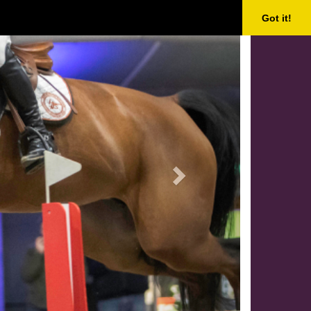
Next
Got it!