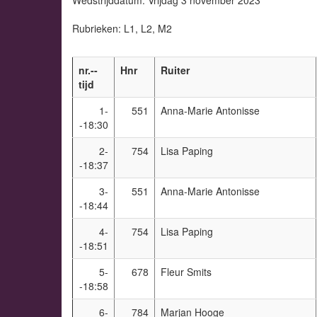
Rubrieken: L1, L2, M2
nr.--
Hnr
Ruiter
tijd
1-
551
Anna-Marie Antonisse
-18:30
2-
754
Lisa Paping
-18:37
3-
551
Anna-Marie Antonisse
-18:44
4-
754
Lisa Paping
-18:51
5-
678
Fleur Smits
-18:58
6-
784
Marjan Hooge