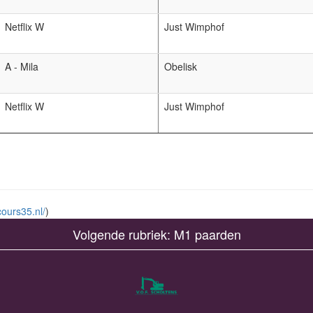
Netflix W
Just Wimphof
A - Mila
Obelisk
Netflix W
Just Wimphof
ours35.nl/
)
Volgende rubriek: M1 paarden