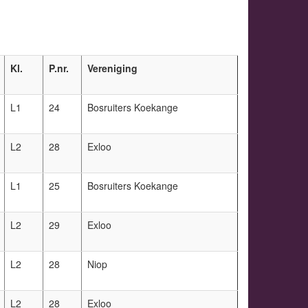
Kl.
P.nr.
Vereniging
L1
24
Bosruiters Koekange
L2
28
Exloo
L1
25
Bosruiters Koekange
L2
29
Exloo
L2
28
Niop
L2
28
Exloo