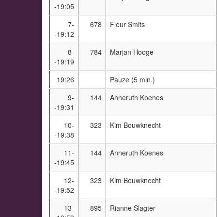
-19:05
7-
678
Fleur Smits
-19:12
8-
784
Marjan Hooge
-19:19
19:26
Pauze (5 min.)
9-
144
Anneruth Koenes
-19:31
10-
323
Kim Bouwknecht
-19:38
11-
144
Anneruth Koenes
-19:45
12-
323
Kim Bouwknecht
-19:52
13-
895
Rianne Slagter