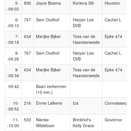
5-
836
Joyce Bosma
Koriena Sih
Houston
-09:02
6-
767
Sam Oudhof
Harper Lee
Cachet L
-09:10
DVB
7-
634
Marijke Bijker
Tess van de
Epke 474
-09:18
Haarsterweide
8-
767
Sam Oudhof
Harper Lee
Cachet L
-09:26
DVB
9-
634
Marijke Bijker
Tess van de
Epke 474
-09:34
Haarsterweide
09:42
Baan verkennen
(10 min.)
10-
216
Ennie Lalkens
Iza
Connaisseur
-09:52
11-
533
Nienke
Brinkhof's
Governor
-10:00
Wildeboer
Kelly Grace