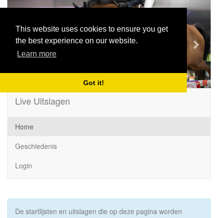
Previous
Next
This website uses cookies to ensure you get
the best experience on our website.
Learn more
Got it!
Live Uitslagen
Home
Geschiedenis
Login
De startlijsten en uitslagen die op deze pagina worden