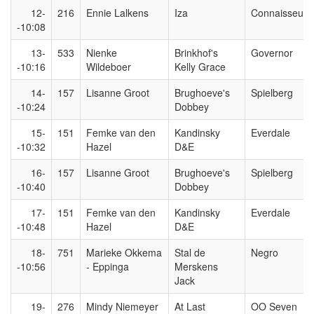
12-
216
Ennie Lalkens
Iza
Connaisseur
-10:08
13-
533
Nienke
Brinkhof's
Governor
-10:16
Wildeboer
Kelly Grace
14-
157
Lisanne Groot
Brughoeve's
Spielberg
-10:24
Dobbey
15-
151
Femke van den
Kandinsky
Everdale
-10:32
Hazel
D&E
16-
157
Lisanne Groot
Brughoeve's
Spielberg
-10:40
Dobbey
17-
151
Femke van den
Kandinsky
Everdale
-10:48
Hazel
D&E
18-
751
Marieke Okkema
Stal de
Negro
-10:56
- Eppinga
Merskens
Jack
19-
276
Mindy Niemeyer
At Last
OO Seven