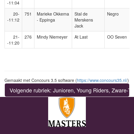
-11:04
20-
751
Marieke Okkema
Stal de
Negro
-11:12
- Eppinga
Merskens
Jack
21-
276
Mindy Niemeyer
At Last
OO Seven
-11:20
Gemaakt met Concours 3.5 software (
https://www.concours35.nl/
)
Volgende rubriek: Junioren, Young Riders, Zware-T