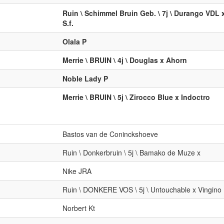
Ruin \ Schimmel Bruin Geb. \ 7j \ Durango VDL 
S.f.
Olala P
Merrie \ BRUIN \ 4j \ Douglas x Ahorn
Noble Lady P
Merrie \ BRUIN \ 5j \ Zirocco Blue x Indoctro
Bastos van de Coninckshoeve
Ruin \ Donkerbruin \ 5j \ Bamako de Muze x
Nike JRA
Ruin \ DONKERE VOS \ 5j \ Untouchable x Vingino
Norbert Kt