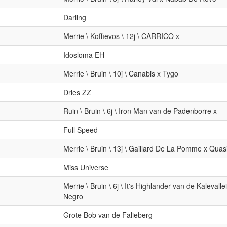
Darling
Merrie \ Koffievos \ 12j \ CARRICO x
Idosloma EH
Merrie \ Bruin \ 10j \ Canabis x Tygo
Dries ZZ
Ruin \ Bruin \ 6j \ Iron Man van de Padenborre x
Full Speed
Merrie \ Bruin \ 13j \ Gaillard De La Pomme x Qua
Miss Universe
Merrie \ Bruin \ 6j \ It's Highlander van de Kalevallei
Negro
Grote Bob van de Falieberg