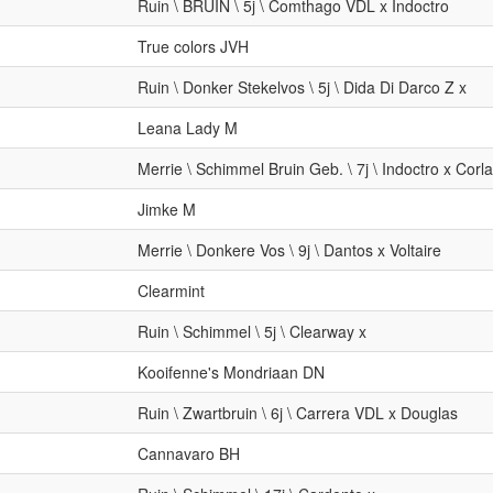
Ruin \ BRUIN \ 5j \ Comthago VDL x Indoctro
True colors JVH
Ruin \ Donker Stekelvos \ 5j \ Dida Di Darco Z x
Leana Lady M
Merrie \ Schimmel Bruin Geb. \ 7j \ Indoctro x Corl
Jimke M
Merrie \ Donkere Vos \ 9j \ Dantos x Voltaire
Clearmint
Ruin \ Schimmel \ 5j \ Clearway x
Kooifenne's Mondriaan DN
Ruin \ Zwartbruin \ 6j \ Carrera VDL x Douglas
Cannavaro BH