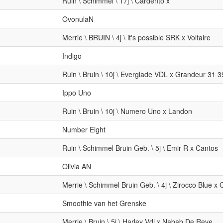
Ruin \ Schimmel \ 17j \ Cardento x
OvonulaN
Merrie \ BRUIN \ 4j \ it's possible SRK x Voltaire
Indigo
Ruin \ Bruin \ 10j \ Everglade VDL x Grandeur 31 
Ippo Uno
Ruin \ Bruin \ 10j \ Numero Uno x Landon
Number Eight
Ruin \ Schimmel Bruin Geb. \ 5j \ Emir R x Cantos
Olivia AN
Merrie \ Schimmel Bruin Geb. \ 4j \ Zirocco Blue x
Smoothie van het Grenske
Merrie \ Bruin \ 5j \ Harley Vdl x Nabab De Reve