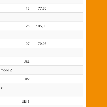
18
77,85
25
105,00
27
79,95
Uit2
simodo Z
Uit2
 x
Uit16