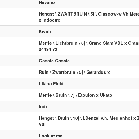
Nevano
Hengst \ ZWARTBRUIN \ 5j \ Glasgow-w Vh Mer
x Indoctro
Kivoli
Merrie \ Lichtbruin \ 8j \ Grand Slam VDL x Gra
04494 72
Gossie Gossie
Ruin \ Zwartbruin \ 5j \ Gerardus x
Likina Field
Merrie \ Bruin \ 7j \ Etoulon x Ukato
Indi
Hengst \ Bruin \ 10j \ I.Denzel v.h. Meulenhof x 
Vdl
Look at me