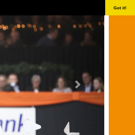
Next
Got it!