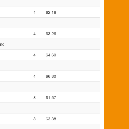
4
62,16
4
63,26
and
4
64,60
4
66,80
8
61,57
8
63,38