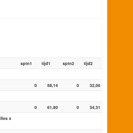
sptn1
tijd1
sptn2
tijd2
0
58,14
0
32,00
0
61,80
0
34,31
lles x