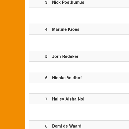
3
Nick Posthumus
4
Martine Kroes
5
Jorn Redeker
6
Nienke Veldhof
7
Hailey Aisha Nol
8
Demi de Waard