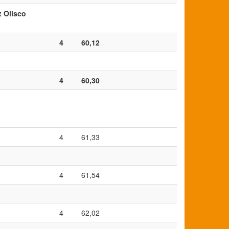
x Olisco
4
60,12
4
60,30
4
61,33
4
61,54
4
62,02