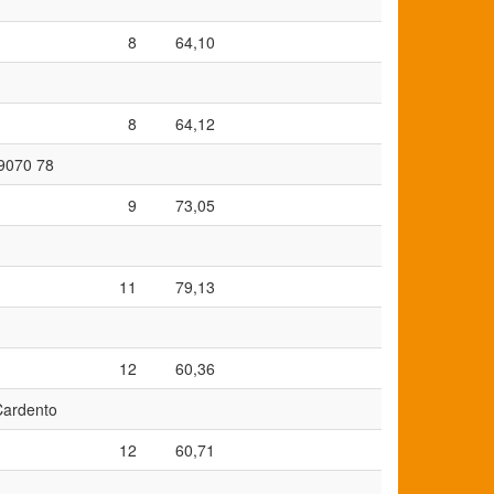
8
64,10
8
64,12
39070 78
9
73,05
11
79,13
12
60,36
 Cardento
12
60,71