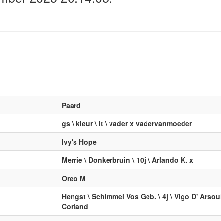
Paard
gs \ kleur \ lt \ vader x vadervanmoeder
Ivy's Hope
Merrie \ Donkerbruin \ 10j \ Arlando K. x
Oreo M
Hengst \ Schimmel Vos Geb. \ 4j \ Vigo D' Arsoui
Corland