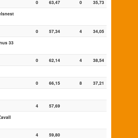
0
63,47
0
35,73
elsnest
0
57,34
4
34,05
nnus 33
0
62,14
4
38,54
0
66,15
8
37,21
4
57,69
Zavall
4
59,80