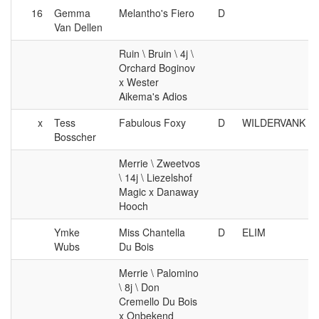
16
Gemma
Melantho's Fiero
D
Van Dellen
Ruin \ Bruin \ 4j \
Orchard Boginov
x Wester
Aikema's Adios
x
Tess
Fabulous Foxy
D
WILDERVANK
Bosscher
Merrie \ Zweetvos
\ 14j \ Liezelshof
Magic x Danaway
Hooch
Ymke
Miss Chantella
D
ELIM
Wubs
Du Bois
Merrie \ Palomino
\ 8j \ Don
Cremello Du Bois
x Onbekend