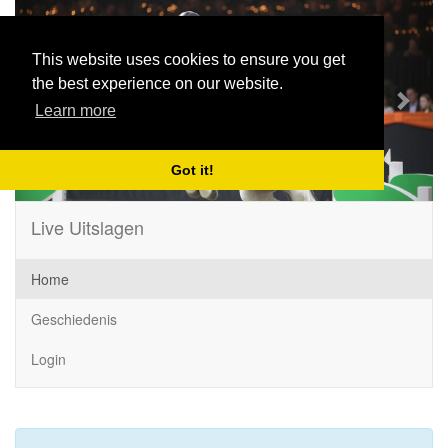
Previous
Next
This website uses cookies to ensure you get
the best experience on our website.
Learn more
Got it!
Live Uitslagen
Home
Geschiedenis
Login