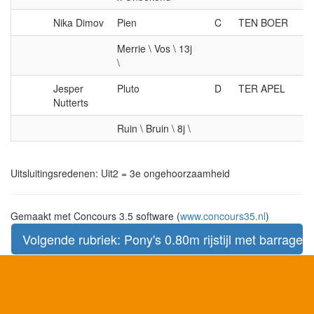
Nika Dimov
Pien
C
TEN BOER
Merrie \ Vos \ 13j
\
Jesper
Pluto
D
TER APEL
Nutterts
Ruin \ Bruin \ 8j \
Uitsluitingsredenen: Uit2 = 3e ongehoorzaamheid
Gemaakt met Concours 3.5 software (
www.concours35.nl
)
Volgende rubriek: Pony's 0.80m rijstijl met barrage 