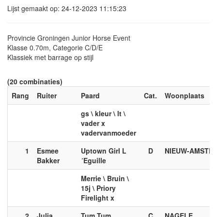
Lijst gemaakt op: 24-12-2023 11:15:23
Provincie Groningen Junior Horse Event
Klasse 0.70m, Categorie C/D/E
Klassiek met barrage op stijl
(20 combinaties)
Rang
Ruiter
Paard
Cat.
Woonplaats
gs \ kleur \ lt \
vader x
vadervanmoeder
1
Esmee
Uptown Girl L
D
NIEUW-AMSTE
Bakker
´Eguille
Merrie \ Bruin \
15j \ Priory
Firelight x
2
Julia
Tum Tum
C
NAGELE