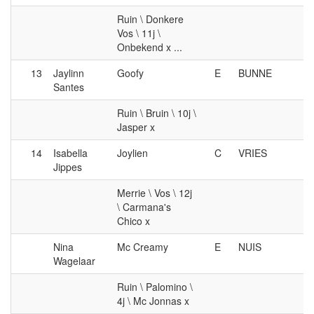
Ruin \ Donkere
Vos \ 11j \
Onbekend x ...
13
Jaylinn
Goofy
E
BUNNE
Santes
Ruin \ Bruin \ 10j \
Jasper x
14
Isabella
Joylien
C
VRIES
Jippes
Merrie \ Vos \ 12j
\ Carmana's
Chico x
Nina
Mc Creamy
E
NUIS
Wagelaar
Ruin \ Palomino \
4j \ Mc Jonnas x