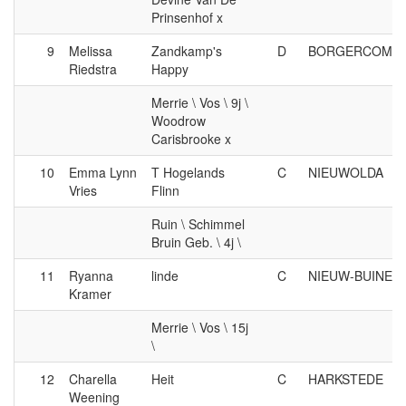
Prinsenhof x
9
Melissa
Zandkamp's
D
BORGERCOMPA
Riedstra
Happy
Merrie \ Vos \ 9j \
Woodrow
Carisbrooke x
10
Emma Lynn
T Hogelands
C
NIEUWOLDA
Vries
Flinn
Ruin \ Schimmel
Bruin Geb. \ 4j \
11
Ryanna
linde
C
NIEUW-BUINEN
Kramer
Merrie \ Vos \ 15j
\
12
Charella
Heit
C
HARKSTEDE
Weening