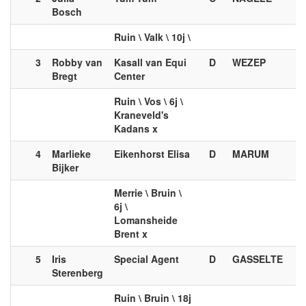
Bosch
Ruin \ Valk \ 10j \
3
Robby van
Kasall van Equi
D
WEZEP
Bregt
Center
Ruin \ Vos \ 6j \
Kraneveld's
Kadans x
4
Marlieke
Eikenhorst Elisa
D
MARUM
Bijker
Merrie \ Bruin \
6j \
Lomansheide
Brent x
5
Iris
Special Agent
D
GASSELTE
Sterenberg
Ruin \ Bruin \ 18j