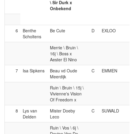
\ Sir Durk x
Onbekend
6
Benthe
Be Cute
D
EXLOO
Scholtens
Merrie \ Bruin \
16j \ Boss x
Aester El Nino
7
Isa Sipkens
Beau vd Oude
C
EMMEN
Meerdijk
Ruin \ Bruin \ 15j \
Vivienne's Vision
Of Freedom x
8
Lys van
Mister Doeby
C
SUWALD
Delden
Leco
Ruin \ Vos \ 6j \
Devine Van De