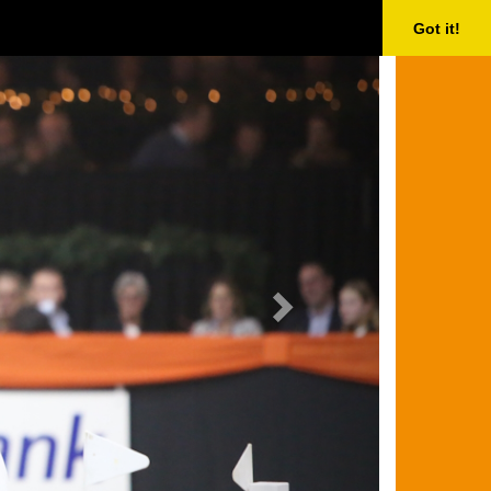
Next
Got it!