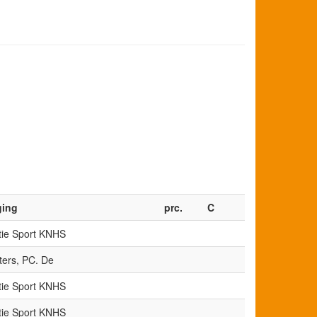
ging
prc.
C
tie Sport KNHS
iters, PC. De
tie Sport KNHS
tie Sport KNHS