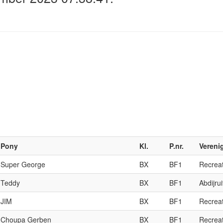
Pony
Kl.
P.nr.
Vereni
Super George
BX
BF1
Recrea
Teddy
BX
BF1
Abdijru
JIM
BX
BF1
Recrea
Choupa Gerben
BX
BF1
Recrea