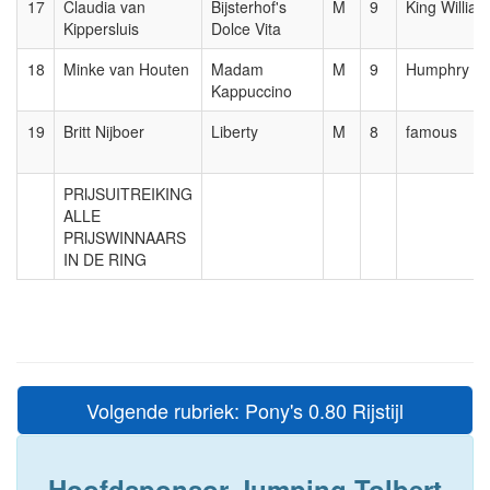
17
Claudia van
Bijsterhof's
M
9
King William
Kippersluis
Dolce Vita
18
Minke van Houten
Madam
M
9
Humphry
Kappuccino
19
Britt Nijboer
Liberty
M
8
famous
PRIJSUITREIKING
ALLE
PRIJSWINNAARS
IN DE RING
Volgende rubriek: Pony's 0.80 Rijstijl
Hoofdsponsor Jumping Tolbert