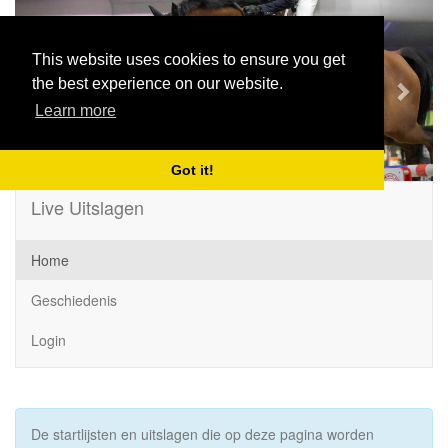
Previous
Next
This website uses cookies to ensure you get
the best experience on our website.
Learn more
Got it!
Live Uitslagen
Home
Geschiedenis
Login
De startlijsten en uitslagen die op deze pagina worden