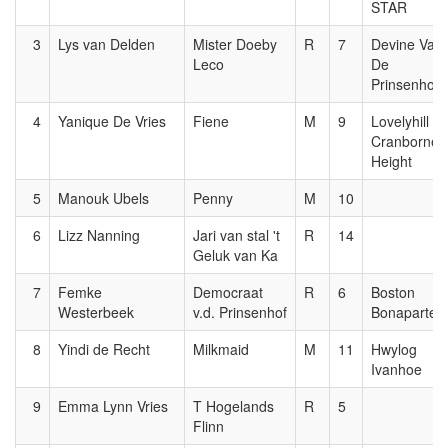
STAR
3
Lys van Delden
Mister Doeby
R
7
Devine Van
Leco
De
Prinsenhof
4
Yanique De Vries
Fiene
M
9
Lovelyhill
Cranborne
Height
5
Manouk Ubels
Penny
M
10
6
Lizz Nanning
Jari van stal 't
R
14
Geluk van Ka
7
Femke
Democraat
R
6
Boston
Westerbeek
v.d. Prinsenhof
Bonaparte
8
Yindi de Recht
Milkmaid
M
11
Hwylog
Ivanhoe
9
Emma Lynn Vries
T Hogelands
R
5
Flinn