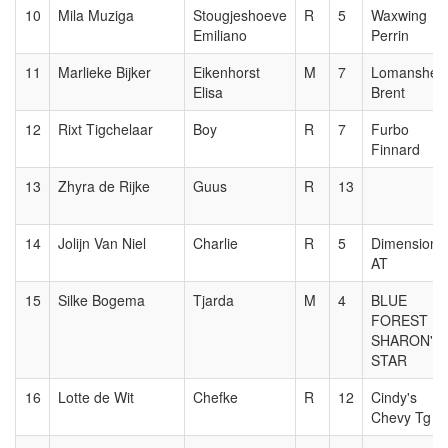
10
Mila Muziga
Stougjeshoeve
R
5
Waxwing
Emiliano
Perrin
11
Marlieke Bijker
Eikenhorst
M
7
Lomanshei
Elisa
Brent
12
Rixt Tigchelaar
Boy
R
7
Furbo
Finnard
13
Zhyra de Rijke
Guus
R
13
14
Jolijn Van Niel
Charlie
R
5
Dimension
AT
15
Silke Bogema
Tjarda
M
4
BLUE
FOREST
SHARON'S
STAR
16
Lotte de Wit
Chefke
R
12
Cindy's
Chevy Tg