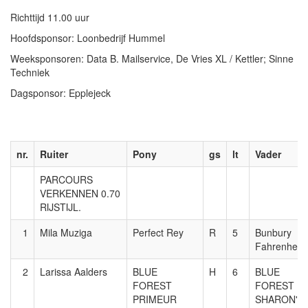
Richttijd 11.00 uur
Hoofdsponsor: Loonbedrijf Hummel
Weeksponsoren: Data B. Mailservice, De Vries XL / Kettler; Sinne
Techniek
Dagsponsor: Epplejeck
nr.
Ruiter
Pony
gs
lt
Vader
PARCOURS
VERKENNEN 0.70
RIJSTIJL.
1
Mila Muziga
Perfect Rey
R
5
Bunbury
Fahrenheit
2
Larissa Aalders
BLUE
H
6
BLUE
FOREST
FOREST
PRIMEUR
SHARON'S