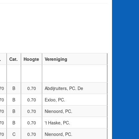
.
Cat.
Hoogte
Vereniging
70
B
0.70
Abdijruiters, PC. De
70
B
0.70
Exloo, PC.
70
B
0.70
Nienoord, PC.
70
B
0.70
't Haske, PC.
70
C
0.70
Nienoord, PC.