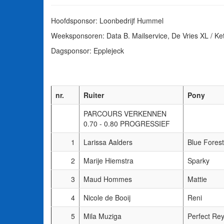
Hoofdsponsor: Loonbedrijf Hummel
Weeksponsoren: Data B. Mailservice, De Vries XL / Ket
Dagsponsor: Epplejeck
nr.
Ruiter
Pony
PARCOURS VERKENNEN
0.70 - 0.80 PROGRESSIEF
1
Larissa Aalders
Blue Forest
2
Marije Hiemstra
Sparky
3
Maud Hommes
Mattie
4
Nicole de Booij
Reni
5
Mila Muziga
Perfect Re