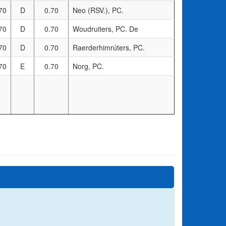
70
D
0.70
Neo (RSV.), PC.
70
D
0.70
Woudruiters, PC. De
70
D
0.70
Raerderhimrúters, PC.
70
E
0.70
Norg, PC.