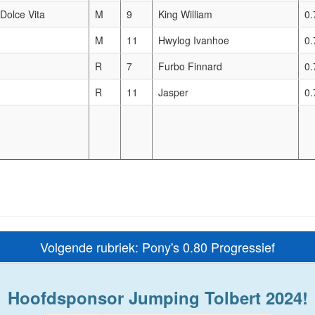
 Dolce Vita
M
9
King William
0.
M
11
Hwylog Ivanhoe
0.
R
7
Furbo Finnard
0.
R
11
Jasper
0.
Volgende rubriek: Pony's 0.80 Progressief
Hoofdsponsor Jumping Tolbert 2024!