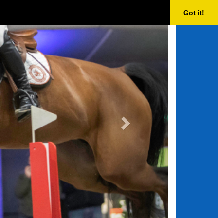
Next
Got it!