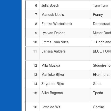
6
Julia Bosch
Tum Tum
7
Manouk Ubels
Penny
8
Femke Westerbeek
Democraat 
9
Lys van Delden
Mister Doe
10
Emma Lynn Vries
T Hogeland
11
Larissa Aalders
BLUE FOR
12
Mila Muziga
Stougjesho
13
Marlieke Bijker
Eikenhorst 
14
Zhyra de Rijke
Guus
15
Silke Bogema
Tjarda
16
Lotte de Wit
Chefke