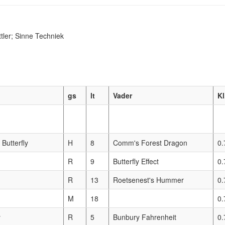
tler; Sinne Techniek
gs
lt
Vader
Kl
 Butterfly
H
8
Comm's Forest Dragon
0.
R
9
Butterfly Effect
0.
R
13
Roetsenest's Hummer
0.
M
18
0.
y
R
5
Bunbury Fahrenheit
0.