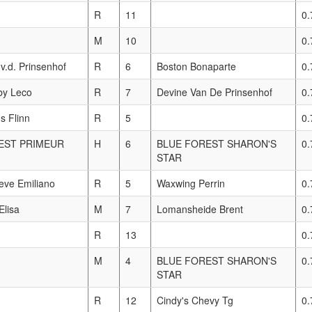
R
11
0.
M
10
0.
v.d. Prinsenhof
R
6
Boston Bonaparte
0.
by Leco
R
7
Devine Van De Prinsenhof
0.
s Flinn
R
5
0.
EST PRIMEUR
H
6
BLUE FOREST SHARON'S
0.
STAR
eve Emiliano
R
5
Waxwing Perrin
0.
Elisa
M
7
Lomansheide Brent
0.
R
13
0.
M
4
BLUE FOREST SHARON'S
0.
STAR
R
12
Cindy's Chevy Tg
0.