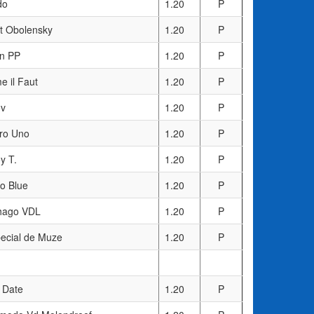
do
1.20
P
t Obolensky
1.20
P
n PP
1.20
P
 il Faut
1.20
P
ov
1.20
P
ro Uno
1.20
P
y T.
1.20
P
co Blue
1.20
P
hago VDL
1.20
P
pecial de Muze
1.20
P
 Date
1.20
P