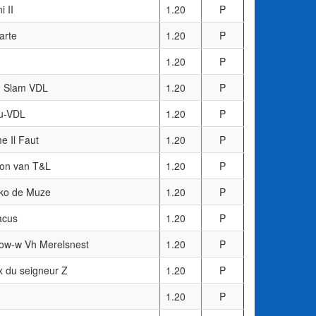
i II
1.20
P
arte
1.20
P
1.20
P
 Slam VDL
1.20
P
u-VDL
1.20
P
 Il Faut
1.20
P
on van T&L
1.20
P
ko de Muze
1.20
P
acus
1.20
P
ow-w Vh Merelsnest
1.20
P
x du seigneur Z
1.20
P
1.20
P