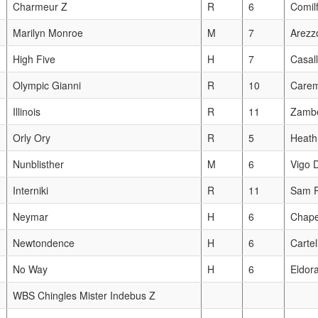
Charmeur Z
R
6
Comil
Marilyn Monroe
M
7
Arezz
High Five
H
7
Casall
Olympic Gianni
R
10
Care
Illinois
R
11
Zamb
Orly Ory
R
5
Heath
Nunblisther
M
6
Vigo D
Interniki
R
11
Sam 
Neymar
H
6
Chap
Newtondence
H
6
Cartel
No Way
H
6
Eldor
WBS Chingles Mister Indebus Z