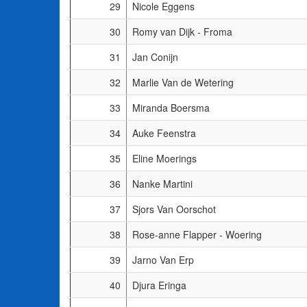
29
Nicole Eggens
30
Romy van Dijk - Froma
31
Jan Conijn
32
Marlie Van de Wetering
33
Miranda Boersma
34
Auke Feenstra
35
Eline Moerings
36
Nanke Martini
37
Sjors Van Oorschot
38
Rose-anne Flapper - Woering
39
Jarno Van Erp
40
Djura Eringa