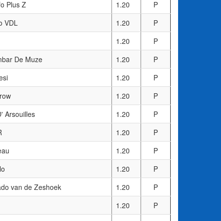
fo Plus Z
1.20
P
o VDL
1.20
P
1.20
P
mbar De Muze
1.20
P
esi
1.20
P
row
1.20
P
' Arsouilles
1.20
P
R
1.20
P
eau
1.20
P
lo
1.20
P
ado van de Zeshoek
1.20
P
1.20
P