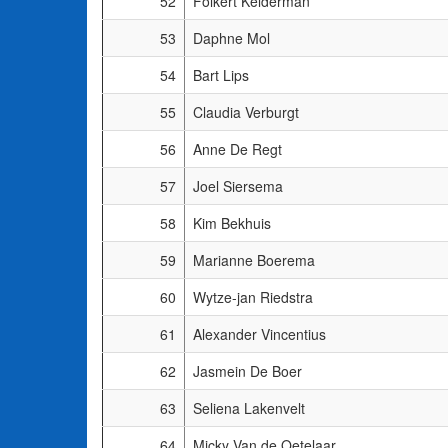
52
Folkert Kelderman
53
Daphne Mol
54
Bart Lips
55
Claudia Verburgt
56
Anne De Regt
57
Joel Siersema
58
Kim Bekhuis
59
Marianne Boerema
60
Wytze-jan Riedstra
61
Alexander Vincentius
62
Jasmein De Boer
63
Seliena Lakenvelt
64
Micky Van de Oetelaar