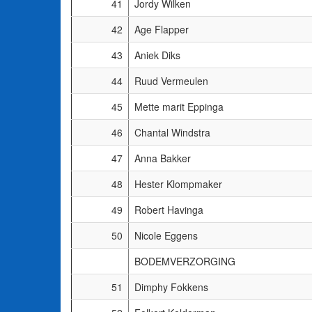
41
Jordy Wilken
42
Age Flapper
43
Aniek Diks
44
Ruud Vermeulen
45
Mette marit Eppinga
46
Chantal Windstra
47
Anna Bakker
48
Hester Klompmaker
49
Robert Havinga
50
Nicole Eggens
BODEMVERZORGING
51
Dimphy Fokkens