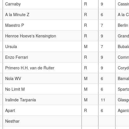
Carnaby
R
9
Cassin
A la Minute Z
R
6
A la C
Maestro P
R
7
Berlin
Henroe Hoeve's Kensington
R
9
Grand
Ursula
M
7
Bubal
Enzo Ferrari
R
9
Comme
Primero H.H. van de Ruiter
R
9
Coryd
Nola WV
M
6
Bama
No Limit M
M
6
Spart
Iralinde Tarpania
M
11
Glasg
Apart
R
6
Agani
Nesthar