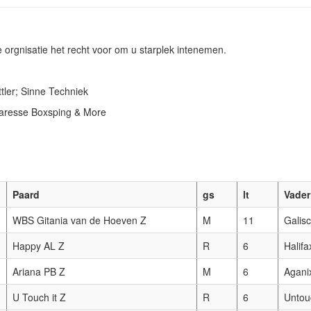
e orgnisatie het recht voor om u starplek intenemen.
tler; Sinne Techniek
Caresse Boxsping & More
Paard
gs
lt
Vader
WBS Gitania van de Hoeven Z
M
11
Galis
Happy AL Z
R
6
Halifa
Ariana PB Z
M
6
Agani
U Touch it Z
R
6
Untou