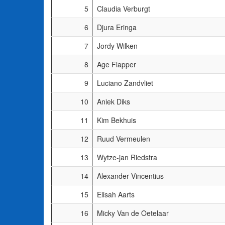
5
Claudia Verburgt
6
Djura Eringa
7
Jordy Wilken
8
Age Flapper
9
Luciano Zandvliet
10
Aniek Diks
11
Kim Bekhuis
12
Ruud Vermeulen
13
Wytze-jan Riedstra
14
Alexander Vincentius
15
Elisah Aarts
16
Micky Van de Oetelaar