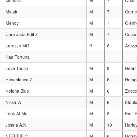
Mumara
M
7
Quasi
Myfair
M
7
Corne
Mendy
M
7
Glenf
Cora Jada Edil Z
M
7
Cocor
Larezzo MG
R
8
Arezz
Ilias Fortuna
Love Touch
M
8
Heart
Hayablanca Z
M
6
Hotsp
Nelena Blue
M
6
Ziroc
Nicka W
M
6
Etoul
Look At Me
M
8
Emir 
Josina A.N.
M
10
Harley
NEELTJE C
M
6
Hotsp