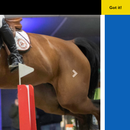
Next
Got it!