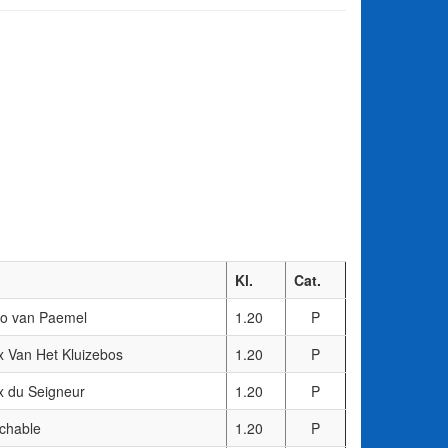
Kl.
Cat.
co van Paemel
1.20
P
x Van Het Kluizebos
1.20
P
x du Seigneur
1.20
P
chable
1.20
P