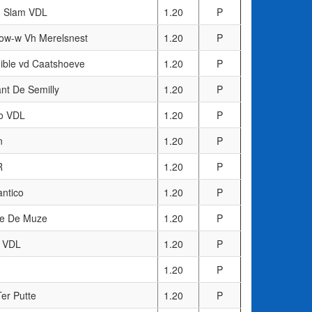
 Slam VDL
1.20
P
ow-w Vh Merelsnest
1.20
P
dible vd Caatshoeve
1.20
P
nt De Semilly
1.20
P
o VDL
1.20
P
n
1.20
P
R
1.20
P
ntico
1.20
P
se De Muze
1.20
P
 VDL
1.20
P
1.20
P
Ter Putte
1.20
P