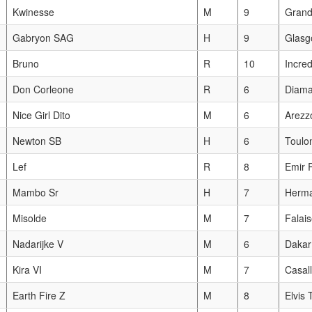
Kwinesse
M
9
Grand
Gabryon SAG
H
9
Glasg
Bruno
R
10
Incre
Don Corleone
R
6
Diama
Nice Girl Dito
M
6
Arezz
Newton SB
H
6
Toulo
Lef
R
8
Emir 
Mambo Sr
H
7
Herma
Misolde
M
7
Falai
Nadarijke V
M
6
Dakar
Kira VI
M
7
Casall
Earth Fire Z
M
8
Elvis 