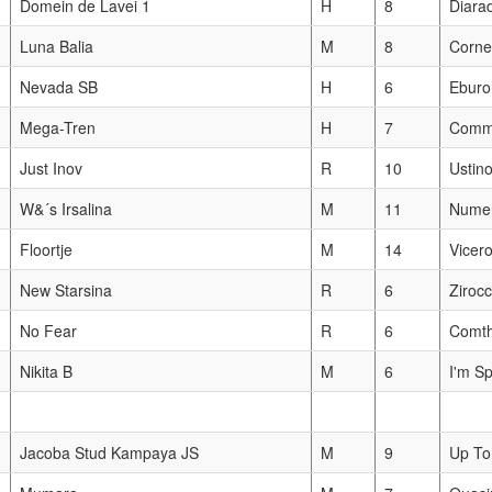
Domein de Lavei 1
H
8
Diara
Luna Balia
M
8
Corne
Nevada SB
H
6
Eburo
Mega-Tren
H
7
Comme
Just Inov
R
10
Ustin
W&´s Irsalina
M
11
Nume
Floortje
M
14
Vicero
New Starsina
R
6
Ziroc
No Fear
R
6
Comt
Nikita B
M
6
I'm S
Jacoba Stud Kampaya JS
M
9
Up To