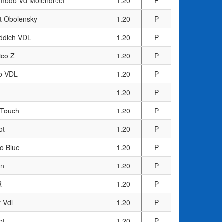
modo Vd Molendreef
1.20
P
t Obolensky
1.20
P
iddich VDL
1.20
P
ico Z
1.20
P
o VDL
1.20
P
1.20
P
 Touch
1.20
P
ot
1.20
P
co Blue
1.20
P
on
1.20
P
R
1.20
P
 Vdl
1.20
P
ot
1.20
P