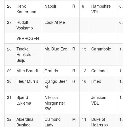
26
Henk
Napoli
R
6
Hampshire
0.9
Kamerman
VDL
27
Rudolf
Look At Me
0.9
Voskamp
VERHOGEN
28
Tineke
Mr. Blue Eye
R
15
Carambole
1.0
Hoekstra -
Buijs
29
Mike Brandt
Grando
R
13
Centadel
1.0
30
Fleur Murris
Django Beer
R
16
Ilmeo
1.0
M
31
Sjoerd
Nitessa
Jenssen
1.0
Lyklema
Morgenster
VDL
SW
32
Alberdina
Diamond
M
11
Duke of
1.0
Buiskool
Lady
Hearts xx