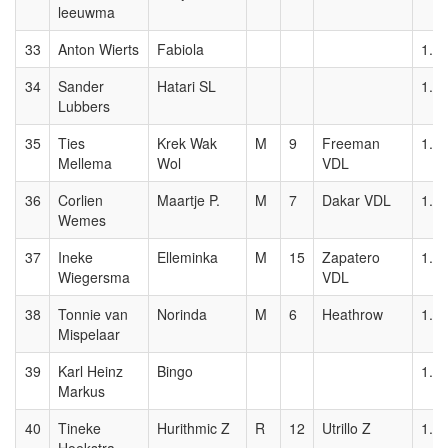
leeuwma
33
Anton Wierts
Fabiola
1.0
34
Sander
Hatari SL
1.0
Lubbers
35
Ties
Krek Wak
M
9
Freeman
1.0
Mellema
Wol
VDL
36
Corlien
Maartje P.
M
7
Dakar VDL
1.0
Wemes
37
Ineke
Elleminka
M
15
Zapatero
1.0
Wiegersma
VDL
38
Tonnie van
Norinda
M
6
Heathrow
1.0
Mispelaar
39
Karl Heinz
Bingo
1.0
Markus
40
Tineke
Hurithmic Z
R
12
Utrillo Z
1.0