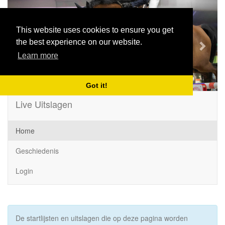
Previous
Next
This website uses cookies to ensure you get
the best experience on our website.
Learn more
Got it!
Live Uitslagen
Home
Geschiedenis
Login
De startlijsten en uitslagen die op deze pagina worden