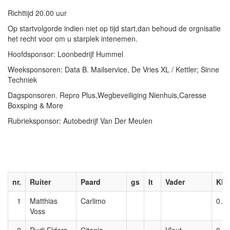
Richttijd 20.00 uur
Op startvolgorde indien niet op tijd start,dan behoud de orgnisatie
het recht voor om u starplek intenemen.
Hoofdsponsor: Loonbedrijf Hummel
Weeksponsoren: Data B. Mailservice, De Vries XL / Kettler; Sinne
Techniek
Dagsponsoren. Repro Plus,Wegbeveiliging Nienhuis,Caresse
Boxsping & More
Rubrieksponsor: Autobedrijf Van Der Meulen
nr.
Ruiter
Paard
gs
lt
Vader
Kl.
1
Matthias
Carlimo
0.8
Voss