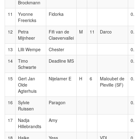
Brockmann
11
Yvonne
Fidorka
0.8
Freericks
12
Petra
Fifi van de
M
11
Darco
0.8
Mijnheer
Claevervallei
13
Lllli Wempe
Chester
0.8
14
Timo
Deadline MS
0.8
Schwarte
15
Gert Jan
Nijelamer E
H
6
Maloubet de
0.8
Olde
Pleville (SF)
Agterhuis
16
Sylvie
Paragon
0.8
Ruissen
17
Nadja
Amy
0.8
Hillebrandts
18
Haike
Yess
VDL
0.8