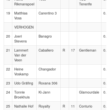
Rikmanspoel
Tenerife
19
Matthias
Carentino 3
0.8
Voss
VERHOGEN
20
Joeri
Banagro
0.9
Stevens
21
Lammert
Caballero
R
17
Gentleman
0.9
Van der
Veen
22
Heine
Changador
0.9
Voskamp
23
Udo Gräfing
Roxana 306
0.9
24
Tonnie
Ki-Jann
Glamourdale
0.9
Broekhuis
25
Nathalie Hof
Royalty
R
11
Conturio
0.9