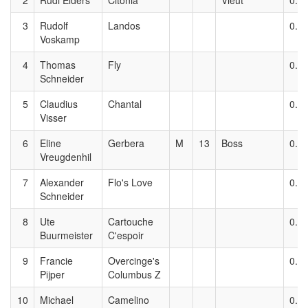
2
Rudi Elders
Citonia
Vleut
0.8
3
Rudolf
Landos
0.8
Voskamp
4
Thomas
Fly
0.8
Schneider
5
Claudius
Chantal
0.8
Visser
6
Eline
Gerbera
M
13
Boss
0.8
Vreugdenhil
7
Alexander
Flo's Love
0.8
Schneider
8
Ute
Cartouche
0.8
Buurmeister
C'espoir
9
Francie
Overcinge's
0.8
Pijper
Columbus Z
10
Michael
Camelino
0.8