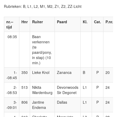
Rubrieken: B, L1, L2, M1, M2, Z1, Z2, ZZ-Licht
nr.--
Hnr
Ruiter
Paard
Kl.
Cat.
P.nr.
tijd
08:35
Baan
verkennen
(te
paard/pony,
in stap) (10
min.)
1-
350
Lieke Knol
Zananca
B
P
20
-08:45
2-
513
Nikita
Devonwoods
L1
P
24
-08:53
Wardenburg
Sir Degonet
3-
806
Jantine
Dallas
L1
P
24
-09:01
Endema