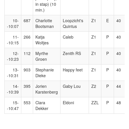
in stap) (10
min.)
10-
687
Charlotte
Loopzicht's
Z1
E
40
-10:07
Bootsman
Quintus
11-
266
Katja
Caleb
Z1
P
40
-10:15
Woltjes
12-
112
Myrthe
Zenith RS
Z1
P
40
-10:23
Groen
13-
903
Stephanie
Happy feet
Z1
P
40
-10:31
Dieke
14-
395
Jorien
Gaby Lou
Z2
P
44
-10:39
Karstenberg
15-
553
Clara
Eldoni
ZZL
P
48
-10:47
Dekker