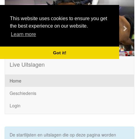
Previous
Next
This website uses cookies to ensure you get
the best experience on our website.
Learn more
Got it!
Live Uitslagen
Home
Geschiedenis
Login
De startlijsten en uitslagen die op deze pagina worden