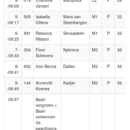
4-
019
Charlotte
Marquista
L2
P
28
-09:09
Jansen
5-
505
Isabella
Mara van
M1
P
32
-09:17
Ottens
Steenbergen
6-
581
Rebecca
Simsalabim
M1
P
32
-09:25
Nilsson
7-
304
Floor
Nybrona
M2
P
36
-09:33
Schevers
8-
692
Ivon Benus
Dallas
M2
P
36
-09:41
9-
144
Anneruth
Kadjar
M2
P
36
-09:49
Koenes
09:57
Baan
vergroten +
Baan
verkennen
(te
paard/pony,