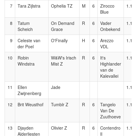
7
Tara Zijlstra
Ophelia TZ
M
6
Zirocco
1.10
Blue
8
Tatum
On Demand
R
6
Vader
1.10
Scheich
Grace
Onbekend
9
Celeste van
O'Finally
H
6
Arezzo
1.10
der Poel
VDL
10
Robin
W&W's Irisch
R
6
It's
1.10
Windstra
Mist Z
Highlander
van de
Kalevallei
11
Ellen
Jade
1.10
Zwijnenberg
12
Brit Weusthof
Tumblr Z
R
6
Tangelo
1.10
Van De
Zuuthoeve
13
Djayden
Olivier Z
R
6
Contendro
1.10
Alderliesten
Il