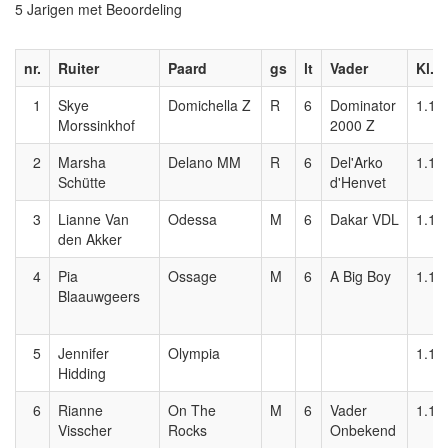
5 Jarigen met Beoordeling
nr.
Ruiter
Paard
gs
lt
Vader
Kl.
1
Skye
Domichella Z
R
6
Dominator
1.10
Morssinkhof
2000 Z
2
Marsha
Delano MM
R
6
Del'Arko
1.10
Schütte
d'Henvet
3
Lianne Van
Odessa
M
6
Dakar VDL
1.10
den Akker
4
Pia
Ossage
M
6
A Big Boy
1.10
Blaauwgeers
5
Jennifer
Olympia
1.10
Hidding
6
Rianne
On The
M
6
Vader
1.10
Visscher
Rocks
Onbekend