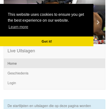
Previous
Next
This website uses cookies to ensure you get
the best experience on our website.
Learn more
Got it!
Live Uitslagen
Home
Geschiedenis
Login
De startlijsten en uitslagen die op deze pagina worden