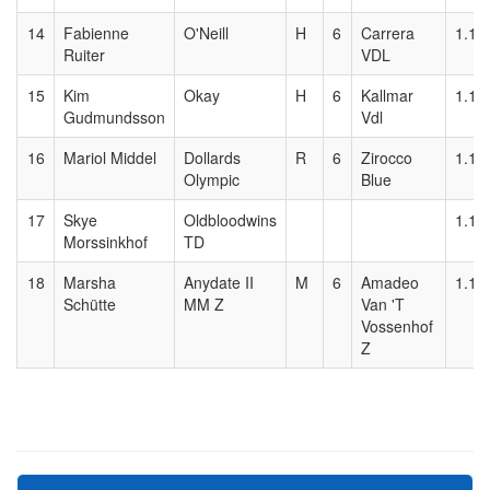
14
Fabienne
O'Neill
H
6
Carrera
1.10
Ruiter
VDL
15
Kim
Okay
H
6
Kallmar
1.10
Gudmundsson
Vdl
16
Mariol Middel
Dollards
R
6
Zirocco
1.10
Olympic
Blue
17
Skye
Oldbloodwins
1.10
Morssinkhof
TD
18
Marsha
Anydate II
M
6
Amadeo
1.10
Schütte
MM Z
Van 'T
Vossenhof
Z