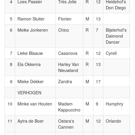
4
Loes Passier
Très Jolie
R
12
Heidehof's
0
Don Diego
5
Ramon Sluiter
Florien
M
13
0
6
Meike Jonkeren
Chico
R
7
Bijsterhof's
0
Daimond
Dancer
7
Lieke Blaauw
Casanova
R
12
Cyrell
0
8
Ela Okkema
Harley Van
R
13
0
Nieuwland
9
Mieke Dekker
Zandra
M
17
0
VERHOGEN
10
Minke van Houten
Madam
M
9
Humphry
1
Kappuccino
11
Aytra de Boer
Ostara's
M
12
Orlando
1
Carmen