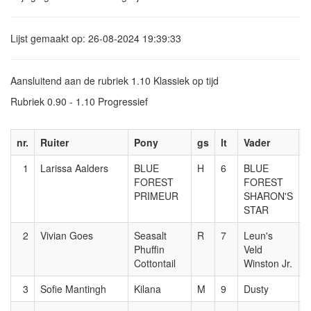
Lijst gemaakt op: 26-08-2024 19:39:33
Aansluitend aan de rubriek 1.10 Klassiek op tijd
Rubriek 0.90 - 1.10 Progressief
nr.
Ruiter
Pony
gs
lt
Vader
K
1
Larissa Aalders
BLUE
H
6
BLUE
0
FOREST
FOREST
PRIMEUR
SHARON'S
STAR
2
Vivian Goes
Seasalt
R
7
Leun's
0
Phuffin
Veld
Cottontail
Winston Jr.
3
Sofie Mantingh
Kilana
M
9
Dusty
0