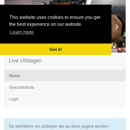
Previous
Next
This website uses cookies to ensure you get
the best experience on our website.
Learn more
Got it!
Live Uitslagen
Home
Geschiedenis
Login
De startlijsten en uitslagen die op deze pagina worden