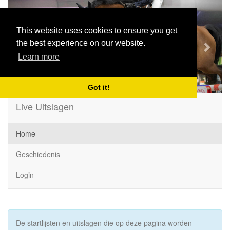
Previous
Next
This website uses cookies to ensure you get
the best experience on our website.
Learn more
Got it!
Live Uitslagen
Home
Geschiedenis
Login
De startlijsten en uitslagen die op deze pagina worden