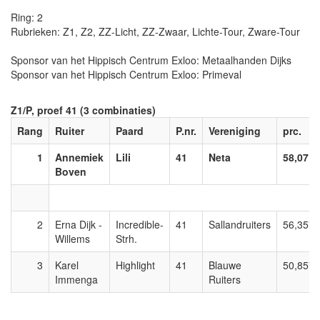
Ring: 2
Rubrieken: Z1, Z2, ZZ-Licht, ZZ-Zwaar, Lichte-Tour, Zware-Tour
Sponsor van het Hippisch Centrum Exloo: Metaalhanden Dijks
Sponsor van het Hippisch Centrum Exloo: Primeval
Z1/P, proef 41 (3 combinaties)
Rang
Ruiter
Paard
P.nr.
Vereniging
prc.
1
Annemiek
Lili
41
Neta
58,071
Boven
2
Erna Dijk -
Incredible-
41
Sallandruiters
56,357
Willems
Strh.
3
Karel
Highlight
41
Blauwe
50,857
Immenga
Ruiters