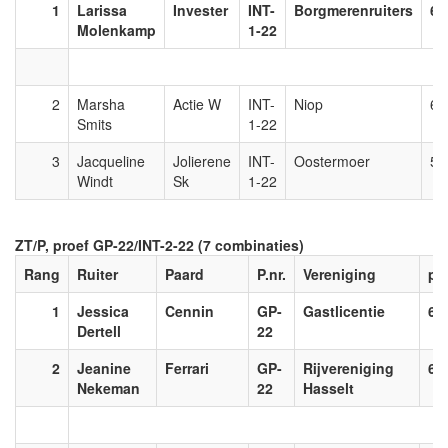
1
Larissa
Invester
INT-
Borgmerenruiters
60
Molenkamp
1-22
2
Marsha
Actie W
INT-
Niop
60
Smits
1-22
3
Jacqueline
Jolierene
INT-
Oostermoer
56
Windt
Sk
1-22
ZT/P, proef GP-22/INT-2-22 (7 combinaties)
Rang
Ruiter
Paard
P.nr.
Vereniging
prc
1
Jessica
Cennin
GP-
Gastlicentie
67
Dertell
22
2
Jeanine
Ferrari
GP-
Rijvereniging
66
Nekeman
22
Hasselt