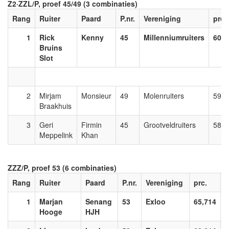
Z2·ZZL/P, proef 45/49 (3 combinaties)
Rang
Ruiter
Paard
P.nr.
Vereniging
prc.
1
Rick
Kenny
45
Millenniumruiters
60,0
Bruins
Slot
2
Mirjam
Monsieur
49
Molenruiters
59,5
Braakhuis
3
Geri
Firmin
45
Grootveldruiters
58,5
Meppelink
Khan
ZZZ/P, proef 53 (6 combinaties)
Rang
Ruiter
Paard
P.nr.
Vereniging
prc.
1
Marjan
Senang
53
Exloo
65,714
2
Hooge
HJH