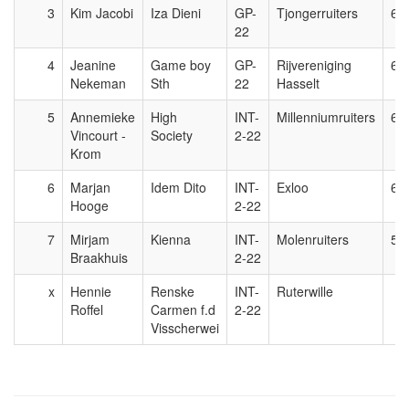
3
Kim Jacobi
Iza Dieni
GP-
Tjongerruiters
66
22
4
Jeanine
Game boy
GP-
Rijvereniging
64
Nekeman
Sth
22
Hasselt
5
Annemieke
High
INT-
Millenniumruiters
64
Vincourt -
Society
2-22
Krom
6
Marjan
Idem Dito
INT-
Exloo
62
Hooge
2-22
7
Mirjam
Kienna
INT-
Molenruiters
57
Braakhuis
2-22
x
Hennie
Renske
INT-
Ruterwille
Roffel
Carmen f.d
2-22
Visscherwei