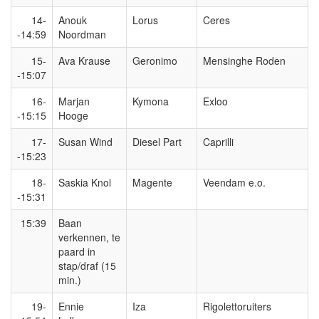
14-
Anouk
Lorus
Ceres
-14:59
Noordman
15-
Ava Krause
Geronimo
Mensinghe Roden
-15:07
16-
Marjan
Kymona
Exloo
-15:15
Hooge
17-
Susan Wind
Diesel Part
Caprilli
-15:23
18-
Saskia Knol
Magente
Veendam e.o.
-15:31
15:39
Baan
verkennen, te
paard in
stap/draf (15
min.)
19-
Ennie
Iza
Rigolettoruiters