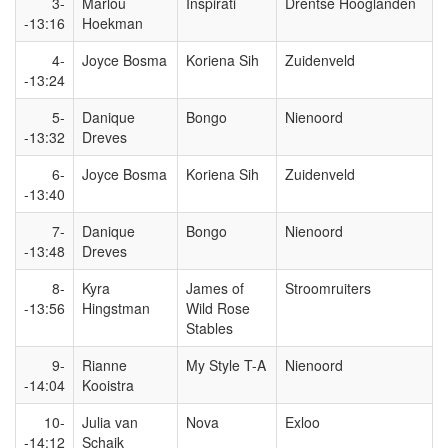
3-
Marlou
Inspirati
Drentse Hooglanden
-13:16
Hoekman
4-
Joyce Bosma
Koriena Sih
Zuidenveld
-13:24
5-
Danique
Bongo
Nienoord
-13:32
Dreves
6-
Joyce Bosma
Koriena Sih
Zuidenveld
-13:40
7-
Danique
Bongo
Nienoord
-13:48
Dreves
8-
Kyra
James of
Stroomruiters
-13:56
Hingstman
Wild Rose
Stables
9-
Rianne
My Style T-A
Nienoord
-14:04
Kooistra
10-
Julia van
Nova
Exloo
-14:12
Schaik