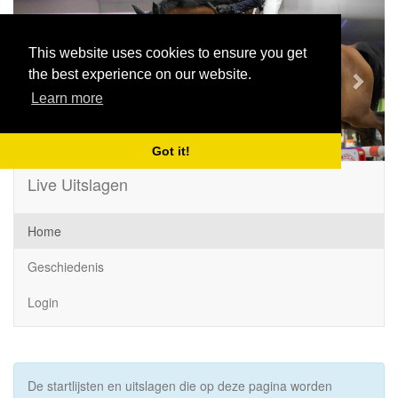
Previous
Next
This website uses cookies to ensure you get
the best experience on our website.
Learn more
Got it!
Live Uitslagen
Home
Geschiedenis
Login
De startlijsten en uitslagen die op deze pagina worden