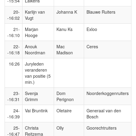
-15:54
Lalkens
20-
Karlijn van
Johanna K
Blauwe Ruiters
-16:02
Vugt
21-
Marjan
Kanu Ks
Exloo
-16:10
Hooge
22-
Anouk
Mac
Ceres
-16:18
Noordman
Madison
16:26
Juryleden
veranderen
van positie (5
min.)
23-
Svenja
Dom
Noorderkoggenruiters
-16:31
Grimm
Perignon
24-
Vai Bruntink
Oletaire
Generaal van den
-16:39
Bosch
25-
Christa
Olly
Goorechtruiters
-16:47
Reitzema