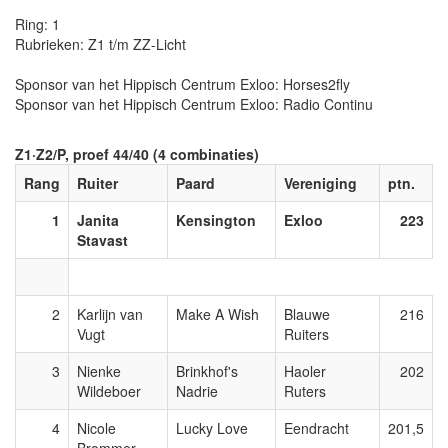
Ring: 1
Rubrieken: Z1 t/m ZZ-Licht
Sponsor van het Hippisch Centrum Exloo: Horses2fly
Sponsor van het Hippisch Centrum Exloo: Radio Continu
Z1·Z2/P, proef 44/40 (4 combinaties)
Rang
Ruiter
Paard
Vereniging
ptn.
1
Janita
Kensington
Exloo
223
Stavast
2
Karlijn van
Make A Wish
Blauwe
216
Vugt
Ruiters
3
Nienke
Brinkhof's
Haoler
202
Wildeboer
Nadrie
Ruters
4
Nicole
Lucky Love
Eendracht
201,5