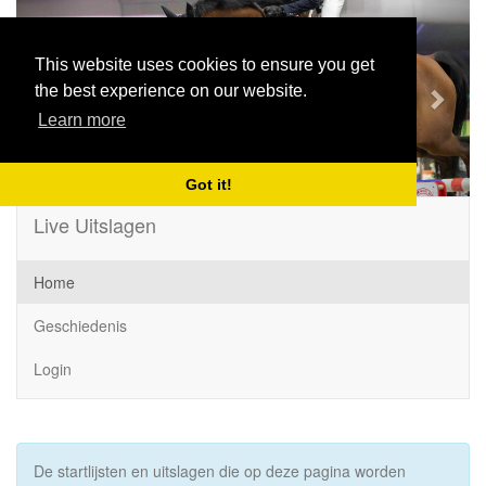
Previous
Next
This website uses cookies to ensure you get
the best experience on our website.
Learn more
Got it!
Live Uitslagen
Home
Geschiedenis
Login
De startlijsten en uitslagen die op deze pagina worden