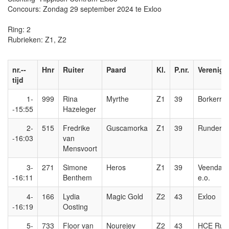
Concours: Zondag 29 september 2024 te Exloo
Ring: 2
Rubrieken: Z1, Z2
nr.--
Hnr
Ruiter
Paard
Kl.
P.nr.
Verenigi
tijd
1-
999
Rina
Myrthe
Z1
39
Borkerrui
-15:55
Hazeleger
2-
515
Fredrike
Guscamorka
Z1
39
Runderui
-16:03
van
Mensvoort
3-
271
Simone
Heros
Z1
39
Veendam
-16:11
Benthem
e.o.
4-
166
Lydia
Magic Gold
Z2
43
Exloo
-16:19
Oosting
5-
733
Floor van
Nourejev
Z2
43
HCE Ruit