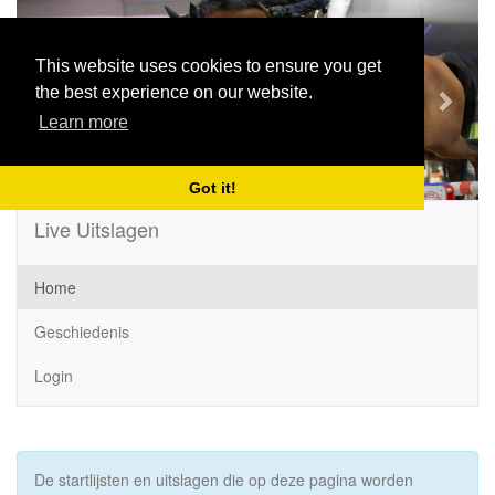
Previous
Next
This website uses cookies to ensure you get
the best experience on our website.
Learn more
Got it!
Live Uitslagen
Home
Geschiedenis
Login
De startlijsten en uitslagen die op deze pagina worden