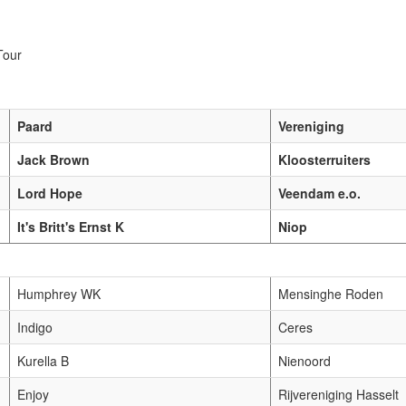
Tour
Paard
Vereniging
Jack Brown
Kloosterruiters
Lord Hope
Veendam e.o.
It's Britt's Ernst K
Niop
Humphrey WK
Mensinghe Roden
Indigo
Ceres
Kurella B
Nienoord
Enjoy
Rijvereniging Hasselt