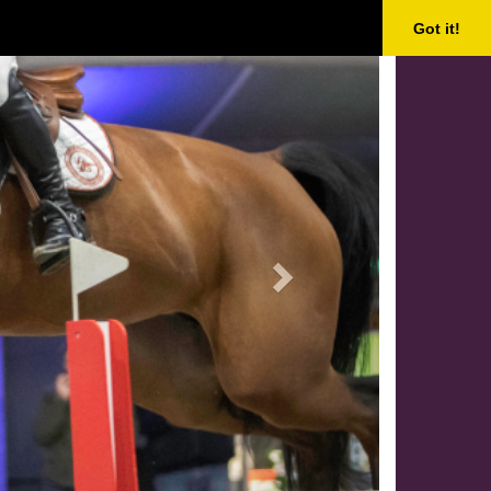
Next
Got it!