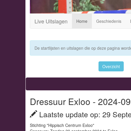
Live Uitslagen
Home
Geschiedenis
De startlijsten en uitslagen die op deze pagina worde
Overzicht
Dressuur Exloo - 2024-09
Laatste update op: 29 Sept
Stichting "Hippisch Centrum Exloo"
Concours: Zondag 29 september 2024 te Exloo