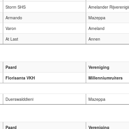
Storm SHS
Amelander Rijverenig
Armando
Mazeppa
Varon
Ameland
At Last
Annen
Paard
Vereniging
Florisanta VKH
Millenniumruiters
Duerswalddieni
Mazeppa
Paard
Vereniging