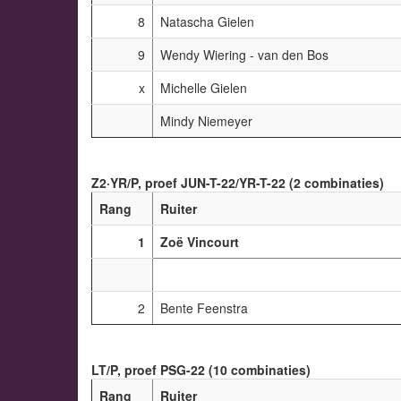
8
Natascha Gielen
9
Wendy Wiering - van den Bos
x
Michelle Gielen
Mindy Niemeyer
Z2·YR/P, proef JUN-T-22/YR-T-22 (2 combinaties)
Rang
Ruiter
1
Zoë Vincourt
2
Bente Feenstra
LT/P, proef PSG-22 (10 combinaties)
Rang
Ruiter