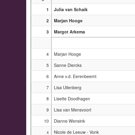
1
Julia van Schaik
2
Marjan Hooge
3
Margot Arkema
4
Marjan Hooge
5
Sanne Diercks
6
Anne v.d. Eerenbeemt
7
Lisa Uilenberg
8
Lisette Doodhagen
9
Lisa van Mensvoort
10
Dianne Wensink
x
Nicole de Leeuw - Vonk