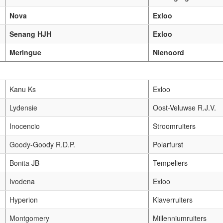
Nova
Exloo
Senang HJH
Exloo
Meringue
Nienoord
Kanu Ks
Exloo
Lydensie
Oost-Veluwse R.J.V.
Inocencio
Stroomruiters
Goody-Goody R.D.P.
Polarfurst
Bonita JB
Tempeliers
Ivodena
Exloo
Hyperion
Klaverruiters
Montgomery
Millenniumruiters